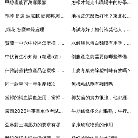
甲醇產能百萬噸限額
怎樣才能走出職場中的好學生困境？
2025-06-17
2025-06-17
鴨脖 是選 油膩膩 硬邦邦,辣呼呼的對嗎？
地拉皮怎麼做好吃？東北拉皮怎麼做好吃
2025-06-17
2025-06-17
,緬花,怎麼幹燥處理
考試考好了如何誇獎他人，成績考好了 怎麼誇讚
2025-06-17
2025-06-17
賀蘭一中六中校區怎麼樣，賀蘭一中公升學率怎麼樣
水解膠原蛋白麵膜有用嗎，膠原蛋白麵膜的騙局
2025-06-17
2025-06-17
中伏養生小知識（精選5篇）
剖腹產之前需要做哪些準備？在產後需要注意啥？
2025-06-17
2025-06-17
仟雅詩黛祛痘產品怎麼樣，請問仟雅蘭黛產品祛痘需要些什麼步驟
士麥冬葉去除塑料味有效嗎？
2025-06-17
2025-06-17
同一款車同一年生產幾次
無機粘結劑有殘留嗎
2025-06-17
2025-06-17
當歸的補血調血怎用，當歸怎麼吃補血補氣
郭艾倫的實力很強，他都經歷過哪些比賽？
2025-06-17
2025-06-17
廣西2026年事業單位考試時間
牛肋條燉多久能爛熟，牛裡脊燉多久能爛？
2025-06-17
2025-06-17
亞麻對土壤肥力的要求有哪些？
多康欣寵物藥的作用
2025-06-17
2025-06-17