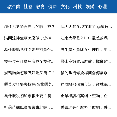
嘟油儂
社會
教育
健康
文化
科技
娛樂
心理
數碼
汽車
時尚
遊戲
美食
家居
財經
旅遊
育
怎樣挑選適合自己的睫毛夾？
我天天熬夜現在胖了 頭髮碎了 變黑了怎麼辦？
兒
2025-06-17
2025-06-17
請問涼拌蓮藕怎麼做，涼拌蓮藕怎麼做好吃又簡單
江南大學是211中最差的嗎
2025-06-17
2025-06-17
為什麼媽見打？媽見打是什麼意思
男生是不是比女生理性，男生比女生理性有科學依據嗎 問醫生
2025-06-17
2025-06-17
雙學位有什麼用處呢？雙學位有什麼好處
戀上麻椒雞怎麼酸，椒麻雞酸了怎麼辦啊
2025-06-17
2025-06-17
滷鴨胸肉怎麼做好吃又簡單？
貓的幽門螺旋桿菌會傳染別的貓嗎
2025-06-17
2025-06-17
曬黃皮幹要去核嗎 怎樣曬黃皮幹好吃
拜城離那個城市近，拜城縣有幾個路
2025-06-17
2025-06-17
為什麼說初印象很重要？初次印象重不重要？
企業機讀檔案網上查詢，企業機讀檔案登記資料，是什麼意思
2025-06-17
2025-06-17
杜蘇芮颱風會影響東北嗎，颱風杜蘇芮影響哪個省份
香靈珠是什麼料子做的，香靈珠是什麼
2025-06-17
2025-06-17