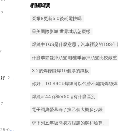
相關閱讀
27
榮耀8更新5 0後耗電快嗎
星美國際影城 世界城店怎麼樣
焊絲中TGS是什麼意思，汽車裡說的TGS什麼意思
7
什麼季節愛掉頭髮 哪些季節掉頭髮比較嚴重
3 2的焊條能焊10個厚的鐵板
較好
2025-07-27
你好，TG S9Cb焊絲可以代替不鏽鋼焊絲焊接嗎？
焊絲er44 g和er50 g有什麼區別
27
電子詞典螢幕碎了換乙個大概多少錢
求下列五年級簡易方程題的解和驗算。
5-07-27