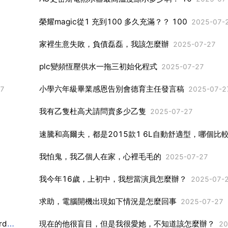
榮耀magic從1 充到100 多久充滿？？ 100
2025-07-
家裡生意失敗，負債磊磊，我該怎麼辦
2025-07-27
plc變頻恆壓供水一拖三初始化程式
2025-07-27
小學六年級畢業感恩告別會德育主任發言稿
27
2025-07-2
我有乙隻杜高犬請問賣多少乙隻
2025-07-27
速騰和高爾夫，都是2015款1 6L自動舒適型，哪個比
我怕鬼，我乙個人在家，心裡毛毛的
2025-07-27
我今年16歲，上初中，我想當演員怎麼辦？
2025-07-
求助，電腦開機出現如下情況是怎麼回事
2025-07-27
office2007開啟出問題，excel詞典檔案丟失或損壞，word和ppt也都打不開 重灌office沒用，
現在的他很盲目，但是我很愛她，不知道該怎麼辦？
2025-07-27
202