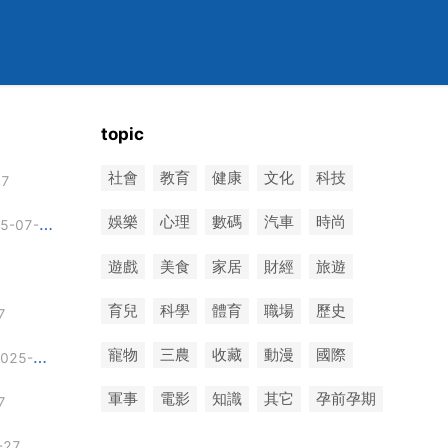
topic
社會
教育
健康
文化
科技
27
娛樂
心理
數碼
汽車
時尚
-07-27
遊戲
美食
家居
財經
旅遊
育兒
科學
體育
職場
歷史
7
寵物
三農
收藏
動漫
國際
25-07-27
軍事
電影
知識
其它
孕前孕期
7
-27