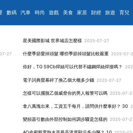
理
數碼
汽車
時尚
遊戲
美食
家居
財經
旅遊
育兒
星美國際影城 世界城店怎麼樣
2025-07-27
什麼季節愛掉頭髮 哪些季節掉頭髮比較嚴重
07-27
2025-07-
你好，TG S9Cb焊絲可以代替不鏽鋼焊絲焊接嗎？
2025
電子詞典螢幕碎了換乙個大概多少錢
2025-07-27
怎樣可以擺脫乙個威脅你的男人報警可以嗎
2025-07-2
拿八萬塊出來，工資五千每月，請問供什麼車好？ 30
20
變頻器引數由外部控制如何調步驟是怎樣的
2025-07-2
AO史密斯電熱水器最高溫度顯示多少啊？ 10
2025-07