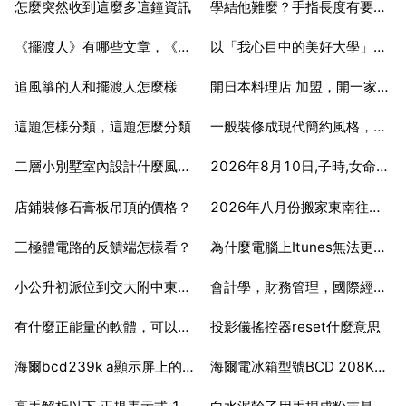
怎麼突然收到這麼多這鐘資訊
學結他難麼？手指長度有要求嗎？
2025-07-06
2025-07-06
《擺渡人》有哪些文章，《擺渡人》這本書有哪些細思極恐的細節
以「我心目中的美好大學」為題寫一篇2000字的作文
2025-07-06
2025-07-06
追風箏的人和擺渡人怎麼樣
開日本料理店 加盟，開一家日本料理加盟店要多少錢？
2025-07-06
2025-07-06
這題怎樣分類，這題怎麼分類
一般裝修成現代簡約風格，90個平方，需要多少錢？
2025-07-06
2025-07-06
二層小別墅室內設計什麼風格的更好看
2026年8月10日,子時,女命,日子好嗎
2025-07-06
2025-07-06
店鋪裝修石膏板吊頂的價格？
2026年八月份搬家東南往西北方向搬什麼日子好？有天坑嗎？
2025-07-06
2025-07-06
三極體電路的反饋端怎樣看？
為什麼電腦上Itunes無法更新應用程式？
2025-07-06
2025-07-06
小公升初派位到交大附中東校區怎麼辦
會計學，財務管理，國際經濟與貿易，綜合來看，哪個好啊？？
2025-07-06
2025-07-06
有什麼正能量的軟體，可以閱讀文章的等等，謝謝 10
投影儀搖控器reset什麼意思
2025-07-06
2025-07-06
海爾bcd239k a顯示屏上的時間設定
海爾電冰箱型號BCD 208K更換電磁閥需多少錢
2025-07-06
2025-07-06