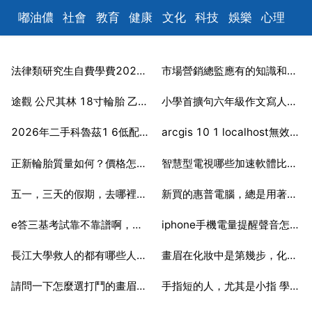
嘟油儂
社會
教育
健康
文化
科技
娛樂
心理
數碼
汽車
時尚
遊戲
美食
家居
財經
旅遊
育
法律類研究生自費學費2026年是多少
市場營銷總監應有的知識和能力
兒
2025-07-06
2025-07-06
途觀 公尺其林 18寸輪胎 乙個大概需要多少錢
小學首擴句六年級作文寫人的300字
2025-07-06
2025-07-06
2026年二手科魯茲1 6低配版要多少錢？
arcgis 10 1 localhost無效主機名,license未啟動
2025-07-06
2025-07-06
正新輪胎質量如何？價格怎樣？
智慧型電視哪些加速軟體比較好用
2025-07-06
2025-07-06
五一，三天的假期，去哪裡旅遊比較適合呢？範圍在東北三省。
新買的惠普電腦，總是用著用著介面就卡死
2025-07-06
2025-07-06
e答三基考試靠不靠譜啊，裡面題庫怎麼樣？
iphone手機電量提醒聲音怎樣關閉
2025-07-06
2025-07-06
長江大學救人的都有哪些人呢？包括沒有犧牲的
畫眉在化妝中是第幾步，化妝的應該分幾步啊？
2025-07-06
2025-07-06
請問一下怎麼選打鬥的畫眉鳥 40
手指短的人，尤其是小指 學結他行嗎？
2025-07-06
2025-07-06