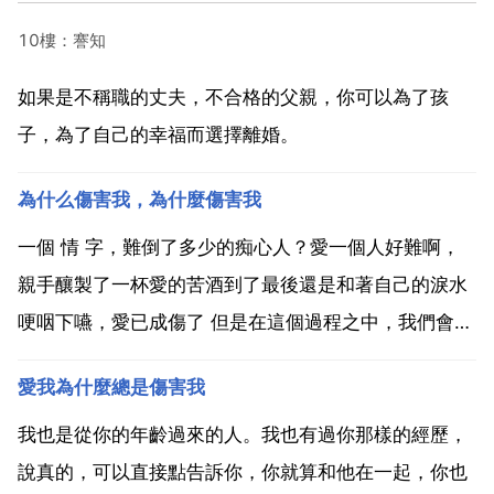
10樓：謇知
如果是不稱職的丈夫，不合格的父親，你可以為了孩
子，為了自己的幸福而選擇離婚。
為什么傷害我，為什麼傷害我
一個 情 字，難倒了多少的痴心人？愛一個人好難啊，
親手釀製了一杯愛的苦酒到了最後還是和著自己的淚水
哽咽下嚥，愛已成傷了 但是在這個過程之中，我們會逐
漸體會 愛 的真諦，想想看，自己是在深深地愛著那個
愛我為什麼總是傷害我
人的，只要他 她 是幸福的，我們還會在乎什麼呢？或
得？或失？都已經不是重要的了 讓我們為愛著的那個他
我也是從你的年齡過來的人。我也有過你那樣的經歷，
...
說真的，可以直接點告訴你，你就算和他在一起，你也