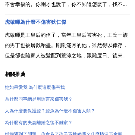
不會幸福的。你剛才也說了，你不知道怎麼了，找不到
以前的感覺了，這說明，他不是你最終想要的。也可以
虎敬暉為什麼不傷害狄仁傑
看出你男友的小氣和自私。還有，一個男人怎麼才能讓
自己心愛的女人更愛自己呢？有人說，女孩子是需要哄
虎敬暉是王皇后的侄子，當年王皇后被害死，王氏一族
的。是，男人...
的男丁也被屠戮殆盡。剛剛滿月的他，雖然得以倖存，
但是卻也隨家人被髮配到荒涼之地，艱難度日。後來，
虎敬埋答暉奉命跟隨在狄仁傑的彎滑慧身邊，保護狄仁
相關推薦
傑的安全。在一路上，虎敬暉深深折服於狄仁傑的仁義
和智慧，並在不知不覺中將狄仁傑視為父親般尊敬。但
她如果愛我,為什麼這麼傷害我
是他卻不能不...
為什麼同事總是用語言來傷害我？
人為什麼要保護鯨？鯨魚為什麼不傷害人類？
為什麼有的夫妻離婚之後不離家？
婚姻遇到了問題，你會為了孩子不離婚嗎？什麼情況下會寧可自己帶著孩子也要離婚