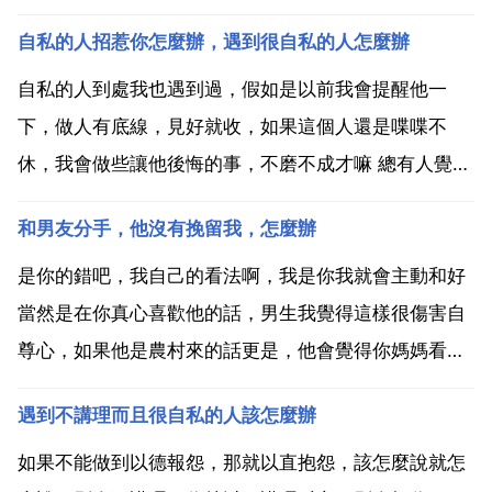
自私的人招惹你怎麼辦，遇到很自私的人怎麼辦
自私的人到處我也遇到過，假如是以前我會提醒他一
下，做人有底線，見好就收，如果這個人還是喋喋不
休，我會做些讓他後悔的事，不磨不成才嘛 總有人覺得
自磨芹己沒錯告蠢做什麼說什麼都是應該，卻不考慮別
和男友分手，他沒有挽留我，怎麼辦
人受不受得了，不顧後果，這是因為他太嫩 都是些嬌生
慣養的主，利用他這點要對付起來真的很容易 可是現在
是你的錯吧，我自己的看法啊，我是你我就會主動和好
我就能無視...
當然是在你真心喜歡他的話，男生我覺得這樣很傷害自
尊心，如果他是農村來的話更是，他會覺得你媽媽看不
起他，所以很生氣，我女朋友的父母是這樣我也會這
遇到不講理而且很自私的人該怎麼辦
樣，既然不能在一起就祝福他，他可能也會這樣想的，
真心喜歡的話別在乎面子的。旗幟鮮明地告訴他，你愛
如果不能做到以德報怨，那就以直抱怨，該怎麼說就怎