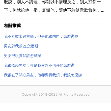
他且需要他，如...
麼說，別人不講理，你就以不講理反之，別人打你一
下，你就給他一拳，震懾他，讓他不敢隨意欺負你，其
中，如果你是因為懦弱而不敢反抗，那也是不對的，那
相關推薦
不叫忍！因為懦弱也是一種障礙！但不要老是掛懷，過
去了就讓它過去，還要掌握度，要多用智慧，不能蠻
我不喜歡太過主動，但是他很內向，怎麼辦呢
幹，做事要光明磊...
男友對我很凶,怎麼辦
男友很現實我該怎麼辦
我很依賴男友，可是我依然不信任他怎麼辦
我很在乎關心男友，他卻覺得我煩，我該怎麼辦
Copyright 2018-2026 All Rights Reserved