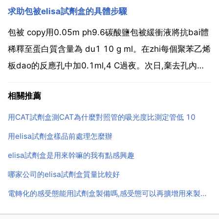
求助包被elisa試劑盒的具體步驟
min，棄上清，沉澱自然乾燥後溶於20 40微升去離子
水...
包被 copy用0.05m ph9.6碳酸鹽包被緩衝液將抗bai體
稀釋至蛋白質含量為 du1 10 g ml。在zhi每個聚苯乙烯
板dao的反應孔中加0.1ml,4 C過夜。次日,棄去孔內溶
液,用洗滌緩衝液洗3次,每次3分鐘。包被緩衝液 ph9.6
相關推薦
0.05m碳酸鹽緩衝液 na?co3 1.59克 ...
用CAT試劑盒測CAT為什麼對照管的吸光度比測定管低 10
用elisa試劑盒樣品前處理怎麼辦
elisa試劑盒是用來幹嘛的我有點感興趣
哪家公司的elisa試劑盒質量比較好
電轉化的感受態能用試劑盒製備嗎,感受態可以再擴增用來製備感受態嗎