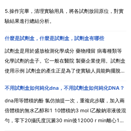
5.操作完畢，清理實驗用具，將各試劑放回原位，對實
驗結果進行總結分析。
什麼是試劑盒，什麼是試劑盒，試劑盒有哪些
試劑盒是用於盛放檢測化學成分 藥物殘留 病毒種類等
化學試劑的盒子。它一般在醫院 製藥企業使用。試劑盒
使用示例 試劑盒的產生正是為了使實驗人員能夠擺脫繁
重的試劑配製及優化過程，所以試劑盒中一般配備有相
不用試劑盒如何純化dna，不用試劑盒如何純化DNA？
應的使用說明書，使用者按照說明書只需少量的優化即
可得到滿意的結果。說明書一般包括公司標誌及名稱 試
dna用等體積的酚 氯仿抽提一次，重複此步驟，加入兩
劑盒...
倍體積的無水乙醇和1 10體積的3 mol l乙酸鈉溶液後混
勻，零下20攝氏度沉澱30 min後12000 r min離心10
min，沉澱用75 乙醇洗滌一次，12000 r min離心5