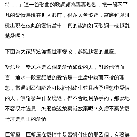
待……」這一首歌曲的歌詞頗為轟轟烈烈，把一段不平
凡的愛情展現在世人眼前，很多人會懷疑，當磨難與阻
礙出現在彼此的愛情當中，真的能夠如同歌詞一樣越難
越愛嗎？
下面為大家講述無懼世事變改，越難越愛的星座。
雙魚座。雙魚座是乙個是愛情如命的人，對於他們而
言，追求一段童話般的愛情是一生當中鍥而不捨的理
想，當遇到乙個認為可以託付終生並且給予理想中愛情
的人，無論發生什麼境遇，都不會輕易放手的，那麼地
不容易才遇見，怎麼能說放棄就放棄呢？久虐不棄的愛
情才是真正的愛情。
巨蟹座。巨蟹座在愛情中是習慣付出的那乙個，有著無