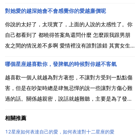
為對方付出，這段感情，才能夠長久維持 若是做不到這
對她愛的越深她會不會感覺你的愛越廉價呢
一點，兩個人便沒有 感情基石 勉強在一起，這段感情
也是難以持久的。男人在和女人相處時，若是不懂得這
你說的太好了，太現實了，上面的人說的太感性了。你
一點，...
自己都看到了 都曉得答案鳥還問什麼 怎麼跟我跟男朋
友之間的情況差不多啊 愛情裡沒有誰對誰錯 其實女生
從來不會嫌棄你的主動 她最害怕的是你的不冷不熱她的
哪個星座越喜歡你，發脾氣的時候對你越不客氣
不冷不熱也許是她自己的心情不好 一般都與你無關繼續
地深愛下去 總有一天 她會被你濃濃的愛融化 愛是雙
越喜歡一個人就越為對方著想，不讓對方受到一點點傷
方...
害，但是在吵架時總是肆無忌憚的說一些讓對方傷心難
過的話。關係越親密，說話就越難聽，主要是為了發洩
自己的情緒。座在為人處事方面很棒，凡事都懂得把握
相關推薦
好分寸，在感情上卻剛好相反，尤其在自己深愛的人面
前，總是展現出真實的一面。會越愛你越把你當成自己
12星座如何表達自己的愛，如何表達對十二星座的愛