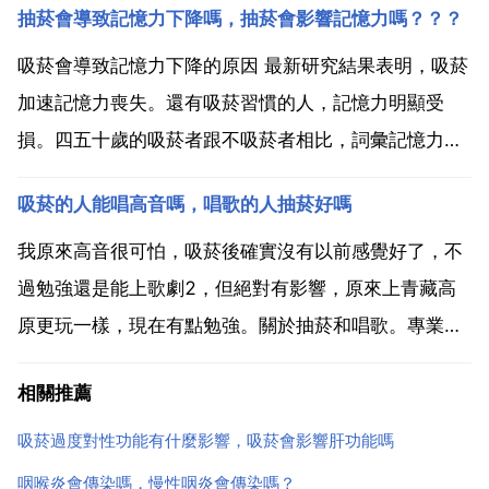
抽菸會導致記憶力下降嗎，抽菸會影響記憶力嗎？？？
天抽就可以了，為什麼要在睡前抽菸呢？睡前抽菸的話
會對自己身體產生一定的影響，因為在睡眠期間呼吸頻
吸菸會導致記憶力下降的原因 最新研究結果表明，吸菸
率是一定的，這...
加速記憶力喪失。還有吸菸習慣的人，記憶力明顯受
損。四五十歲的吸菸者跟不吸菸者相比，詞彙記憶力顯
著下降。不論社會經濟條件如何，不論男女，每天吸20
吸菸的人能唱高音嗎，唱歌的人抽菸好嗎
支菸的人，記憶力喪失情況最為嚴重。最新研究顯示，
由於香菸內所含的有害 可對腦細胞構 成破壞並阻礙新
我原來高音很可怕，吸菸後確實沒有以前感覺好了，不
腦細胞的...
過勉強還是能上歌劇2，但絕對有影響，原來上青藏高
原更玩一樣，現在有點勉強。關於抽菸和唱歌。專業人
進來幫助下。抽菸太容易上癮，最好不要輕易去嘗試，
相關推薦
吸完煙以後對嗓子倒是沒多大傷害，不過就是痰多了 吸
菸會對肺部產生壓力，但會對人的精神壓力緩解。吸菸
吸菸過度對性功能有什麼影響，吸菸會影響肝功能嗎
多了對呼吸...
咽喉炎會傳染嗎，慢性咽炎會傳染嗎？