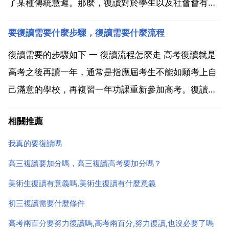
了某種傳統慧遲。那麼，復讀對於學生以及社會會有什
麼樣的影響呢？.再次備戰高考，讓學生們更充分掌握學
要復讀需要什麼步驟，復讀需要什麼流程
習知識，提公升自己的競爭力。緩解了初高中學習負
擔。有了第一次高考的經驗，高中生對自己的學習規律
復讀需要的步驟如下 一 復讀流程怎麼走 高考復讀就是
時間分配和目...
高考之後再讀一年，通常是指應屆考生不能如願考上自
己滿意的學校，再複習一年功課重新參加高考。復讀往
往在高考補習班進行，也有學生根據具體情況在家複
相關推薦
習。高考復讀與招生的學校有關，沒有統一手續。 一般
情況下，復讀不需要什麼特殊的手續，只要拿自己的分
我真的要復讀嗎
線單去學...
高三複讀要加分嗎，高三複讀高考要加分嗎？
美術生復讀有意義嗎,美術生復讀有什麼意義
初三複讀需要什麼條件
高考兩百分要努力復讀嗎,高考兩百分,努力復讀,也沒必要了嗎