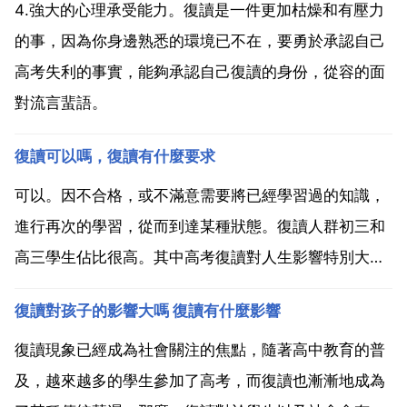
4.強大的心理承受能力。復讀是一件更加枯燥和有壓力
的事，因為你身邊熟悉的環境已不在，要勇於承認自己
高考失利的事實，能夠承認自己復讀的身份，從容的面
對流言蜚語。
復讀可以嗎，復讀有什麼要求
可以。因不合格，或不滿意需要將已經學習過的知識，
進行再次的學習，從而到達某種狀態。復讀人群初三和
高三學生佔比很高。其中高考復讀對人生影響特別大。
是對年學生生涯的再一次總結。復讀心理 一 高分復
復讀對孩子的影響大嗎 復讀有什麼影響
讀。心理問題 焦慮 高估自己。高分學生，他們中的不
少人視北大 清華等重點高校為唯一選擇，視野較窄，懼
復讀現象已經成為社會關注的焦點，隨著高中教育的普
怕失敗，...
及，越來越多的學生參加了高考，而復讀也漸漸地成為