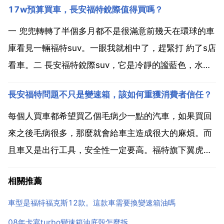
17w預算買車，長安福特銳際值得買嗎？
用。用合適的螺絲刀拆下變速箱裡 外殼，這時會有一些
變速箱油流出，注意躲避。步驟二 幾分鐘之後，當部分
一 兜兜轉轉了半個多月都不是很滿意前幾天在環球的車
油快流乾...
庫看見一輛福特suv。一眼我就相中了，趕緊打 約了s店
看車。二 長安福特銳際suv，它是冷靜的謐藍色，水滴
造型，高雅大氣。我這個顏值控太喜歡了，suv後面是
長安福特問題不只是變速箱，該如何重獲消費者信任？
溜背式的，線條流暢，很有都市時尚感，腰部還有些肌
肉感。銷售小哥說這是運用了東方哲學中水的 剛柔...
每個人買車都希望買乙個毛病少一點的汽車，如果買回
來之後毛病很多，那麼就會給車主造成很大的麻煩。而
且車又是出行工具，安全性一定要高。福特旗下翼虎車
型變速箱生鏽，車主怒了長安福特上了熱搜，原因竟然
相關推薦
是變速箱的問題。變速箱是一輛汽車的核心，如果變速
箱有了大問題，那麼整輛汽車的效能也會受到很大的影
車型是福特福克斯12款。這款車需要換變速箱油嗎
響。長福特的...
08年卡宴turbo變速箱油底殼怎麼拆