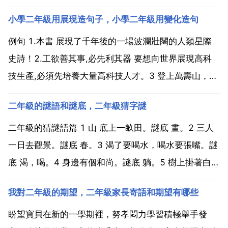
小學二年級用展現造句子，小學二年級用變化造句
例句 1.本書 展現了千年後的一場波瀾壯闊的人類星際
史詩！2.工欲善其事,必先利其器 要想向世界展現高科
技生產,必須先培養大量高科技人才。3 登上萬壽山，展
現在我的眼前的是一座金碧輝煌的宮殿。4 大自然在這
二年級的謎語和謎底，二年級猜字謎
裡展現出迷人的魅力。5.夜深人靜的時候，月亮展現了
它迷人的一面。6.他的詩集完美地展現了他的創...
二年級的猜謎語篇 1 山 底上一畝田。謎底 畫。2 三人
一日去觀景。謎底 春。3 渴了要喝水，喝水要張嘴。謎
底 渴，喝。4 身邊有個和尚。謎底 躺。5 樹上掛著白毛
巾。謎底 棉。6 太陽落到西邊。謎底 曬。7 半個月亮。
我對二年級的期望，二年級家長寄語和期望有哪些
謎底 胖。8 十個豆豆入口。謎底 喜。9 秀才進門把門
關。謎底 閉。10 一邊綠...
盼望寶貝在新的一學期裡，努孝悶力學習積極舉手發