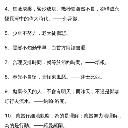
4、集腋成裘，聚沙成塔。幾秒鐘雖然不長，卻構成永
恆長河中的偉大時代。——弗萊徹。
5、少壯不努力，老大徒傷悲。
6、黑髮不知勤學早，白首方悔讀書遲。
7、合理安排時間，就等於節約時間。——培根。
8、春光不自留，莫怪東風惡。——莎士比亞。
9、拋棄今天的人，不會有明天；而昨天，不過是鄭森
盯行去流水。——約翰·洛克。
10、應當仔細地觀察，為的是理解；應當努力地理解，
為的是行動。——羅曼羅蘭。