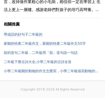
言，改掉做作業粗心的小毛病，相信你一定在學習上 生
活上更上一層樓。感謝老師們對孩子的培巧高彎養。在
新的一年裡，盼望我們寶貝能愈加努力學習，有各方面
相關推薦
都能有所進步，爭取三好學生。盼望寶貝在新的學期裡
認真學習，和同學們融洽念做相處，也盼望你努力爭創
帶成語的好句子二年級的
三好學生。也...
家鄉的特產二年級作文，家鄉的特產二年級作文50字
鼓的造句二年級，二年級用「鼓」造句說一句話
二年級下冊古詩大全,小學二年級的古詩全首
小學二年級關於動物的作文怎麼寫，小學二年級描寫動物的作文怎麼寫
Copyright 2018-2026 All Rights Reserved