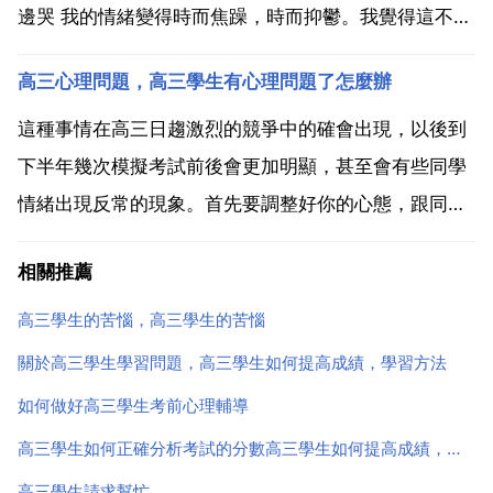
邊哭 我的情緒變得時而焦躁，時而抑鬱。我覺得這不是
應該有的學習狀態，所以我請了2個月的假回家休息。
高三心理問題，高三學生有心理問題了怎麼辦
我不再去想同學們又學了多少，不再想我又比誰誰誰學
的差，而是專心 平靜地自己學自己的，吃好 睡好。2個
這種事情在高三日趨激烈的競爭中的確會出現，以後到
月後...
下半年幾次模擬考試前後會更加明顯，甚至會有些同學
情緒出現反常的現象。首先要調整好你的心態，跟同學
既是相互競爭，又是相互促進，把目標定在心儀的大
相關推薦
學，眼光放長遠，儘量不患得患失。對待同學不妨麻木
一些，當高考結束塵埃落定之後，你們還是老同學，還
高三學生的苦惱，高三學生的苦惱
是好朋友，一切...
關於高三學生學習問題，高三學生如何提高成績，學習方法
如何做好高三學生考前心理輔導
高三學生如何正確分析考試的分數高三學生如何提高成績，學習方法
高三學生請求幫忙