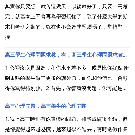
其實你只要想，就苦這幾天，以後就好了，只要一高考
完，就基本上不會再為學習煩惱了，除了什麼大學的期
末和考研之類的，就在也不會為學習煩惱了，堅持堅
持。
高三學生心理問題求教，有，高三學生心理問題求教，有2個
1 心裡沒底是因為，和你水平差不多，或是比你好點 衝
刺重點的學生做了更多的課外題，而你和他們比，會顯
得你寫得特別少。2 首先，你智商沒問題，你可能是給
你自己的壓力太大了，總是想著要靠更好，要超越某
高三心理問題，高三學生的心理問題
某，這樣會給你自己新增一種無形的壓力，這種壓力會
使你更緊張，以至於在考試時會的也變得不會了。所
1.我上高三時也有你這樣的問題。雖然成績還不錯，但
以，你應該...
是卻覺得越來越恐慌，越來越學不進去，有時邊做作業