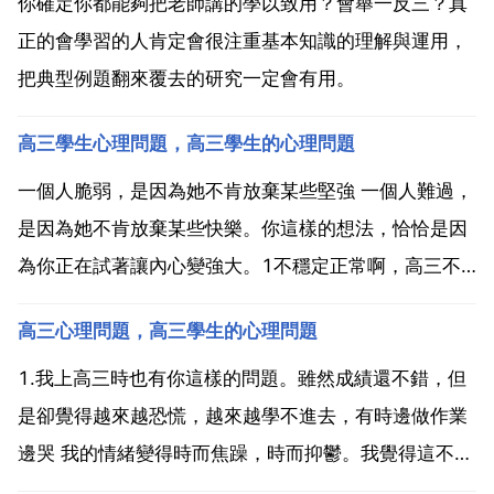
你確定你都能夠把老師講的學以致用？會舉一反三？真
正的會學習的人肯定會很注重基本知識的理解與運用，
把典型例題翻來覆去的研究一定會有用。
高三學生心理問題，高三學生的心理問題
一個人脆弱，是因為她不肯放棄某些堅強 一個人難過，
是因為她不肯放棄某些快樂。你這樣的想法，恰恰是因
為你正在試著讓內心變強大。1不穩定正常啊，高三不
是還有一半嗎？這半年，是用來穩定的。不穩定，很大
高三心理問題，高三學生的心理問題
一部分，是運氣分的原因，這就要求你對做對的題進行
深度糾錯，找出對的原因，適合就重複訓練，變成一定
1.我上高三時也有你這樣的問題。雖然成績還不錯，但
程度上的 ...
是卻覺得越來越恐慌，越來越學不進去，有時邊做作業
邊哭 我的情緒變得時而焦躁，時而抑鬱。我覺得這不是
應該有的學習狀態，所以我請了2個月的假回家休息。