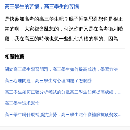
高三學生的苦惱，高三學生的苦惱
我不再去想同學們又學了多少，不再想我又比誰誰誰學
的差，而是專心 平靜地自己學自己的，吃好 睡好。2個
是快參加高考的高三學生吧？腦子裡胡思亂想也是很正
月後...
常的啊，大家都會亂想的，何況你們又是在高考衝刺階
段，我在高三的時候也想一些亂七八糟的事的。因為心
理又點叛逆，在緊要的時候，往往越是緊張就越是沒有
相關推薦
效果的。你叫你朋友先把心情放輕鬆，每個人都會有思
想不能集中的時候，重要的是有些人知道自我控制，別
關於高三學生學習問題，高三學生如何提高成績，學習方法
人其實很難幫...
高三心理問題，高三學生有心理問題了怎麼辦
高三學生如何正確分析考試的分數高三學生如何提高成績，學習方法
高三學生請求幫忙
高三學生喝什麼補腦抗疲勞，高三學生吃什麼補腦抗疲勞效果最好