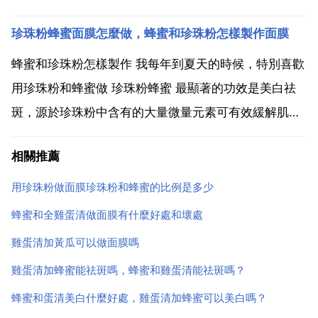
激，所以建議你一星期2次就ok了。想要美白祛斑光外
珍珠粉蜂蜜面膜怎麼做，蜂蜜和珍珠粉怎樣製作面膜
敷沒用，也要內服，喝水的時候裡面放2片檸檬，內補
vc。不過要注意的是，vc很容易消失，所以泡檸...
蜂蜜和珍珠粉怎樣製作 我每年到夏天的時候，特別喜歡
用珍珠粉和蜂蜜做 珍珠粉蜂蜜 最顯著的功效是美白祛
斑，源於珍珠粉中含有的大量微量元素可有效緩解肌膚
過氧化脂質的增加且對肌膚有一定的遮蓋作用，而蜂蜜
相關推薦
中富含的天然營養物質能加快肌膚新陳代謝 減少 黑色
素沉積，同時蜂蜜中含有的維生素b2 維生素b6等對
用珍珠粉做面膜珍珠粉和蜂蜜的比例是多少
的...
蜂蜜和全雞蛋清做面膜有什麼好處和壞處
雞蛋清加黃瓜可以做面膜嗎
雞蛋清加蜂蜜能祛斑嗎，蜂蜜和雞蛋清能祛斑嗎？
蜂蜜和蛋清美白什麼好處，雞蛋清加蜂蜜可以美白嗎？