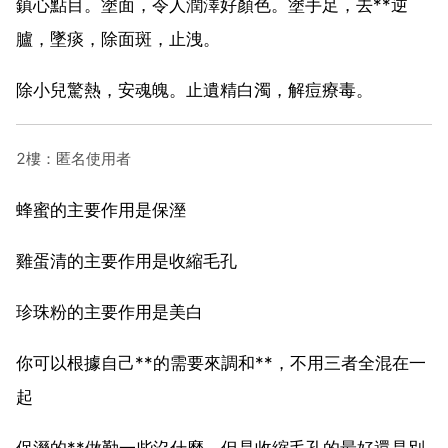
鎮心點目。塗面，令人潤澤好顏色。塗手足，去**逆
臚，墜痰，除面斑，止洩。
除小兒驚熱，安魂魄。止遺精白濁，解痘療毒。
2樓：匿名使用者
蜂蜜的主要作用是保溼
雞蛋清的主要作用是收縮毛孔
珍珠粉的主要作用是美白
你可以根據自己**的需要來調和**，不用三者全混在一
起
保溼的**做勤一些沒什麼，但是收縮毛孔的最好還是別