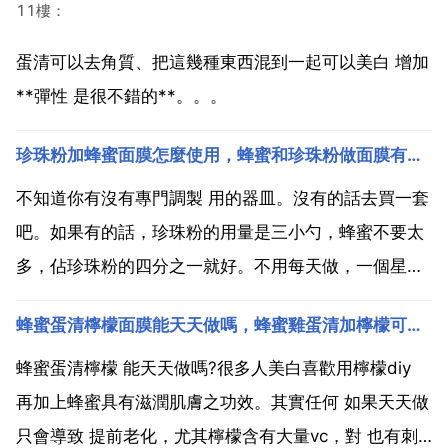
11樓：
蛋清可以去角質、把這幾種東西混到一起可以美白 增加
**彈性 是很不錯的**。。。
珍珠粉加蜂蜜面膜怎麼使用，蜂蜜和珍珠粉做面膜有什麼功效
不知道你有沒有專門調製 用的器皿。沒有的話去買一套
吧。如果有的話，珍珠粉的用量是三小勺，蜂蜜不要太
多，佔珍珠粉的四分之一就好。不用每天做，一個星期
做兩到三次就行了。天然珍珠粉美容的8個高招 1.敷面
蜂蜜蛋清檸檬面膜能天天做嗎，蜂蜜雞蛋清加檸檬可以做面膜嗎？
祛斑 首先，找個用完的美容瓶或一隻小杯，先倒一些珍
珠粉在容器裡，再配以少量牛奶混 合調勻。為了使敷在
蜂蜜蛋清檸檬 能天天做嗎?很多人美白喜歡用檸檬diy
面...
再加上蜂蜜具有滋潤肌膚之功效。其實任何 如果天天做
只會導致 提前老化，尤其檸檬含有大量vc，對 也有刺