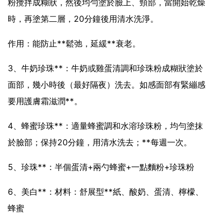
粉攪拌成糊狀，然後均勻塗於臉上、頸部，當開始乾燥
時，再塗第二層，20分鐘後用清水洗淨。
作用：能防止**鬆弛，延緩**衰老。
3、牛奶珍珠**：牛奶或雞蛋清調和珍珠粉成糊狀塗於
面部，幾小時後（最好隔夜）洗去。如感面部有緊繃感
要用護膚霜滋潤**。
4、蜂蜜珍珠**：適量蜂蜜調和水溶珍珠粉，均勻塗抹
於臉部；保持20分鐘，用清水洗去；**每週一次。
5、珍珠**：半個蛋清+兩勺蜂蜜+一點麵粉+珍珠粉
6、美白**：材料：舒展型**紙、酸奶、蛋清、檸檬、
蜂蜜