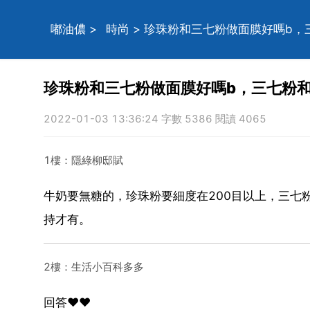
嘟油儂
>
時尚
> 珍珠粉和三七粉做面膜好嗎b
珍珠粉和三七粉做面膜好嗎b，三七粉
2022-01-03 13:36:24 字數 5386 閱讀 4065
1樓：隱綠柳邸賦
牛奶要無糖的，珍珠粉要細度在200目以上，三七
持才有。
2樓：生活小百科多多
回答❤️❤️