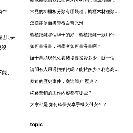
常見的櫥櫃板分類有哪幾種，櫥櫃木材種類常見的有哪些
的作
怎樣能使面板變得白皙光滑
櫥櫃鉸鏈哪個牌子的好，櫥櫃鉸鏈一般用什麼牌子？
能只要
如何畫漫畫，初學者如何畫漫畫啊？
也沒
辦十萬頭現代化養豬場要投資多少，辦一個萬頭養豬場需要多大的投資
請問有人用過拍拍貸嗎？能貸多少？利息高嗎？
不能、
奧迪的歷史事件，奧迪簡介 歷史？
網路營銷的工作內容都有哪些？
大家都是 如何確保安卓手機支付安全？
topic