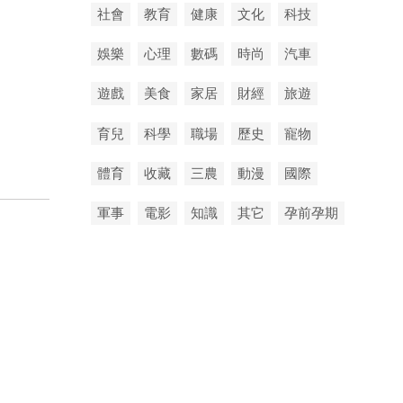
社會
教育
健康
文化
科技
娛樂
心理
數碼
時尚
汽車
遊戲
美食
家居
財經
旅遊
育兒
科學
職場
歷史
寵物
體育
收藏
三農
動漫
國際
軍事
電影
知識
其它
孕前孕期