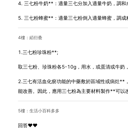
4. 三七粉牛奶**：適量三七分加入適量牛奶，調
5. 三七粉蜂蜜**：適量三七粉倒入適量蜂蜜，調
4樓：絔衍巹
1.三七粉珍珠粉**;
取三七粉、珍珠粉各5-10g，用水，或蛋清或牛奶
2.三七有活血化瘀功能的中藥敷於區域性或病灶*
能改善。因此，應用三七粉為主要材料製作**可以
5樓：生活小百科多多
回答❤️❤️