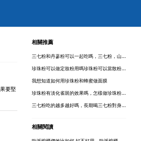
相關推薦
三七粉和丹蔘粉可以一起吃嗎，三七粉，山楂，丹蔘混合能一起吃嗎
珍珠粉可以做定妝粉用嗎珍珠粉可以當散粉用嗎？
我想知道如何用珍珠粉和蜂蜜做面膜
效果要堅
珍珠粉有淡化雀斑的效果嗎，怎樣做珍珠粉面膜去雀斑
三七粉吃的越多越好嗎，長期喝三七粉對身體有害嗎
相關閱讀
歐派櫥櫃價效比如何,好不好用，歐派櫥櫃怎麼樣？檔次如何？