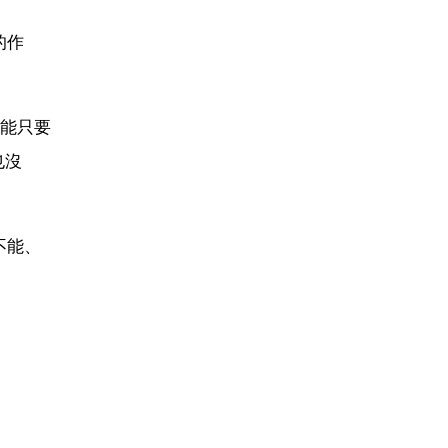
的作
能只要
也沒
不能、