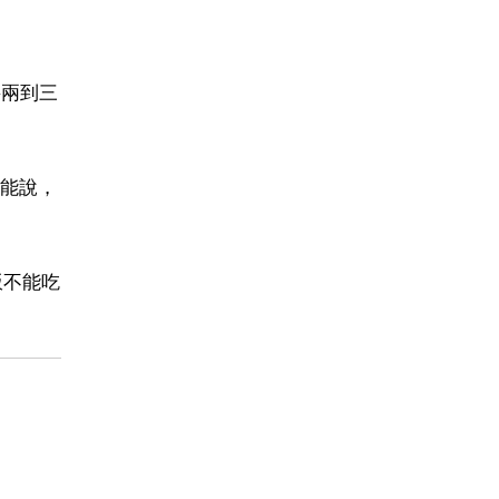
要兩到三
能說，
飯不能吃