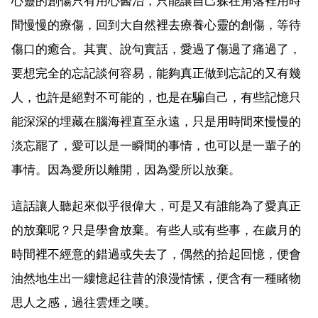
心靈的創傷只有用心醫治，只能讓自己躲在角落裡用時
間慢慢的療傷，回到大自然裡去療養心靈的創傷，等待
傷口的癒合。其實、說句實話，愛過了傷過了痛過了，
要想完全的忘記談何容易，能夠真正做到忘記的又有幾
人，也許是絕對不可能的，也是在騙自己，有些記憶只
能深深的埋藏在腦海裡直至永遠，只是用時間來慢慢的
淡忘罷了，愛可以是一瞬間的事情，也可以是一輩子的
事情。因為愛所以離開，因為愛所以放棄。
這話讓人聽起來似乎很偉大，可是又有誰能為了愛真正
的放棄呢？只是學會放棄。有些人或有些事，在歲月的
時間裡不經意的錯過或失去了，偶然的拾起回憶，便會
油然地生出一縷憶起往昔的浪漫情愫，便含有一種睹物
思人之感，過往雲煙之嘆。