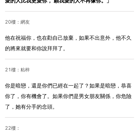
愛的人比我更愛你， 願我愛的人不再像你。」
20樓：網友
他在祝福你，也在勸自己放棄，如果不出意外，他不久
的將來就要和你說拜拜了。
21樓：粘梓
你是暗戀，還是你們已經在一起了？如果是暗戀，恭喜
你了，你有機會了。如果你們是男女朋友關係，你危險
了，她有分手的念頭。
22樓：