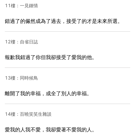
11樓：一見鍾情
錯過了的儼然成為了過去，接受了的才是未來所選。
12樓：自省日誌
報歉我錯過了你但我卻接受了愛我的他。
13樓：同時候鳥
離開了我的幸福，成全了別人的幸福。
14樓：百曉笑笑生雜談
愛我的人我不愛，我卻愛著不愛我的人。