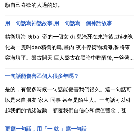
願自己喜歡的人過的好。
用一句話寫神話故事,用一句話寫一個神話故事
精衛填海 炎bai 帝的一個女 du兒淹死在東海後,zhi魂魄
化為一隻叫dao精衛的鳥,晝內 夜不停銜物填海,誓將東
容海填平。盤古開天 巨人盤古在黑暗中甦醒後,一斧劈
開混沌,清濁分,天地生,且相距日遠,直到盤古死亡。普神
一句話能傷害乙個人很多年嗎？
盜火 普羅米修斯憐憫人類生活於黑暗中,盜天火下凡給
人類,卻由此使自己受到宙斯懲罰...
是的，有很多時候一句話能傷害我們很久。這一句話可
以是來自朋友 家人 同事 甚至是陌生人。一句話可以引
起我們的情緒波動，顛覆我們自信心和價值觀念，甚至
具有摧毀我們個人關係的威力。當我們在生活中聽到一
更寫一句話，用「一 就 」寫一句話
句傷人的話語時，我們的心情會變得非常沮喪和氣餒。