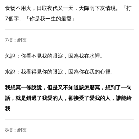
食物不用火，日取夜代又一天，天降雨下友情現。「打
7個字」「你是我一生的最愛」
7樓：網友
魚說：你看不見我的眼淚，因為我在水裡。
水說：我看得見你的眼淚，因為你在我的心裡。
我想寫一條說說，但是又不知道該怎麼寫，想到了一句
話，就是錯過了我愛的人，卻接受了愛我的人，誰能給
我
8樓：網友