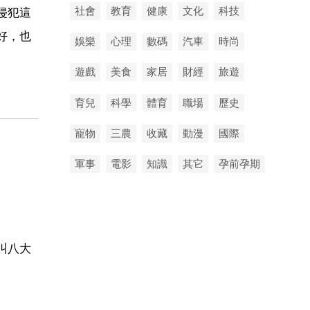
社會
教育
健康
文化
科技
侵犯這
好，也
娛樂
心理
數碼
汽車
時尚
遊戲
美食
家居
財經
旅遊
育兒
科學
體育
職場
歷史
寵物
三農
收藏
動漫
國際
軍事
電影
知識
其它
孕前孕期
叫八大