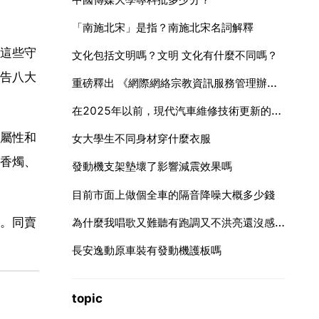
「南施北宋」是指？南施北宋名詞解釋
這些守
文化包括文明嗎？文明 文化有什麼不同嗎？
告八大
重磅釋出 《網際網絡宗教資訊服務管理辦法》公佈（附全文）
在2025年以前，現代汽車維修技術更新的內容都包括什麼呢？
屬性和
女大學生不同身材穿什麼衣服
香燭、
發動機支架墊壞了影響減震效果嗎
目前市面上做個全車的隔音降噪大概多少錢
為什麼我唱歌又難聽有跑調又不洪亮還沒感情？
。同賣
長安逸動原車裝有發動機護板嗎
topic