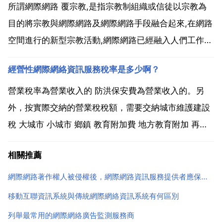
中心是做什麼的 移動網際網路服務管理中心，是在工信
所謂網際網路 覆宗教,是指宗教制組織或信徒以宗教為
部中小企...
目的將宗教與網際網路及網際網路手段融合起來,在網路
空間進行的新型宗教活動,網際網路已經融入人們工作生
活的各個環節,方興未艾。這方面雲端智慧公司已經開始
經營性網際網絡資訊服務稅率是多少啊？
做了,具體的可以去檢視下。如何實現宗教網際網路?可
以參考鴻運福星智慧終端,它適合當下信眾祈福需求。
營業稅率為營業收入的 防洪保安費為營業收入的。另
宗...
外，按實際交納的營業稅稅額，需要交納城市維護建設
稅 大城市 小城市 鄉鎮 教育附加費 地方教育附加 再有
需要交納的就是所得稅了。服務業包括 業 旅店業 飲食
相關推薦
業 旅遊業 倉儲業 租賃業 廣告業和其他服務業 根據 財
政部 國家稅務總局關於將電信業納入營業稅...
網際網路著作權人被侵權後，網際網路資訊服務提供者應保留著作權人的通知多長時間
移動互聯資訊系統與傳統網際網絡資訊系統有何區別
列舉最常用的網際網絡廣告監測服務商