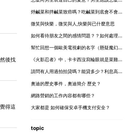
烀鹹菜和拌鹹菜致癌嗎？吃鹹菜到底會不會致癌
微笑與快樂，微笑與人,快樂與已什麼意思
如何看待朋友之間的感情問題？？如何處理朋友之間的感情關係？
幫忙回想一個歐美電視劇的名字（懸疑魔幻類）
《火影忍者》中，卡卡西沒寫輪眼就是菜雞嗎？
然後找
請問有人用過拍拍貸嗎？能貸多少？利息高嗎？
奧迪的歷史事件，奧迪簡介 歷史？
網路營銷的工作內容都有哪些？
覺得這
大家都是 如何確保安卓手機支付安全？
topic