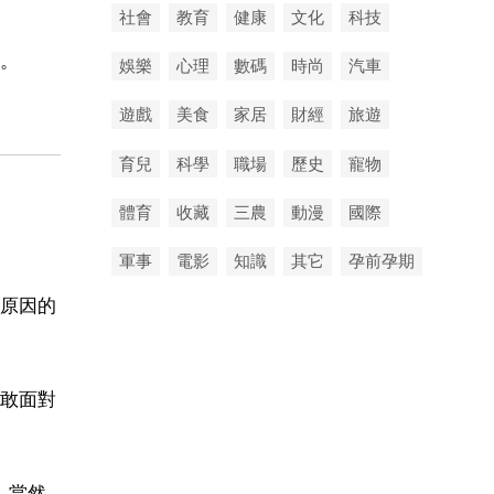
社會
教育
健康
文化
科技
。
娛樂
心理
數碼
時尚
汽車
遊戲
美食
家居
財經
旅遊
育兒
科學
職場
歷史
寵物
體育
收藏
三農
動漫
國際
軍事
電影
知識
其它
孕前孕期
原因的
敢面對
。當然