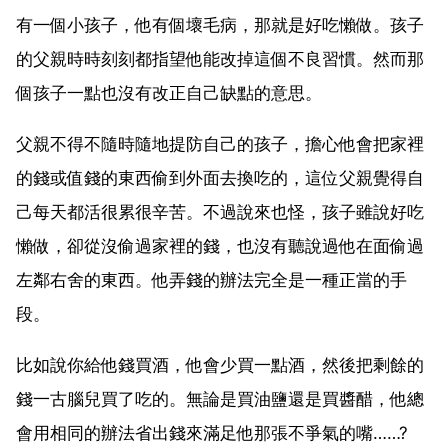
有一個小孩子，他有個壞毛病，那就是好吃懶做。孩子
的父親時時刻刻都指望他能改掉這個不良習慣。然而那
個孩子一點也沒有改正自己缺點的意思。
父親不得不隨時隨地提防自己的孩子，擔心他會把家裡
的錢或值錢的東西偷到外面去換吃的，這位父親覺得自
己每天都活很累很辛苦。不過說來也怪，孩子雖說好吃
懶做，卻從沒偷過家裡的錢，也沒有聽說過他在面偷過
左鄰右舍的東西。他弄錢的辦法完全是一種正當的手
段。
比如說你給他錢買酒，他會少買一點酒，然後把剩餘的
錢一古腦兒買了吃的。無論是買油鹽還是買醬醋，他總
會用相同的辦法省出錢來滿足他那張不爭氣的嘴……?