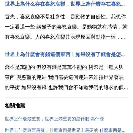
世界上為什么存在喜怒哀樂，世界上為什麼存在喜怒哀樂
會有人,也許如果我們是其他動物的話你也可能會思考為
什麼會有那種動物,所以自然的發展就是這樣,正所謂...
首先，喜怒哀樂不是社會性，是動物的自然性。我想你
一定看過一些 講猴子的喜怒哀樂。是動物就有感情，就
有喜怒哀樂。人的喜怒哀樂其表現原因與動物一樣，都
是客觀影響下的反映。只不過表達方式不同罷了。人對
世界上為什麼會有錢這個東西！如果沒有了錢會是怎麼樣
事 物 人有期待。當人 事 物和人的原本的期待來比較
時，有差異或相符合時，人便有合喜怒哀樂 人非草木，
錢不是萬能的 但沒有錢是萬萬不能的 貨幣是一種人與
熟能...
東西 與慾望的連結 我們需要這個連結來維持世界發展
的平衡 如果沒有錢 也許我們會不知道我們的追求的價
值 因為 比如 你夢想的一個工作 月薪和年薪決定了你的
相關推薦
夢想的價值 這也只是初步的 有一些人 不在乎錢 在乎為
別人付出多少 特別是為愛的人 錢最買不到的...
世界上什麼最重要，世界上最重要的是什麼 為什麼
世界上什麼東西最辣，什麼東西是世界上最硬的 什麼東西是最軟的呢？