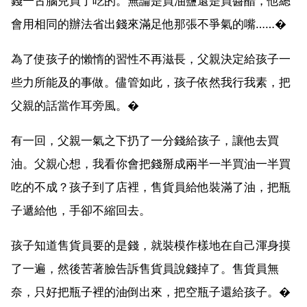
錢一古腦兒買了吃的。無論是買油鹽還是買醬醋，他總
會用相同的辦法省出錢來滿足他那張不爭氣的嘴……�
為了使孩子的懶惰的習性不再滋長，父親決定給孩子一
些力所能及的事做。儘管如此，孩子依然我行我素，把
父親的話當作耳旁風。�
有一回，父親一氣之下扔了一分錢給孩子，讓他去買
油。父親心想，我看你會把錢掰成兩半一半買油一半買
吃的不成？孩子到了店裡，售貨員給他裝滿了油，把瓶
子遞給他，手卻不縮回去。
孩子知道售貨員要的是錢，就裝模作樣地在自己渾身摸
了一遍，然後苦著臉告訴售貨員說錢掉了。售貨員無
奈，只好把瓶子裡的油倒出來，把空瓶子還給孩子。�