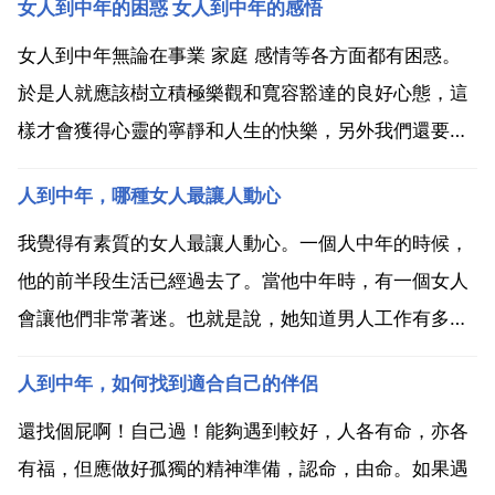
女人到中年的困惑 女人到中年的感悟
女人到中年無論在事業 家庭 感情等各方面都有困惑。
於是人就應該樹立積極樂觀和寬容豁達的良好心態，這
樣才會獲得心靈的寧靜和人生的快樂，另外我們還要學
會忘記 諒解 寬容。更要學會感恩 欣賞和給予，這樣你
人到中年，哪種女人最讓人動心
就會覺得你所作的一切都會是一種對他人的回報。常常
是這種心態，你就會天天快樂，幸福無比。很贊同這段
我覺得有素質的女人最讓人動心。一個人中年的時候，
話，l...
他的前半段生活已經過去了。當他中年時，有一個女人
會讓他們非常著迷。也就是說，她知道男人工作有多努
力，可以在工作中給他們很大的幫助。當他們遇到困難
人到中年，如何找到適合自己的伴侶
時，她能及時在他們身邊。即使她忍不住，她也可以說
一些安慰的話。她也需要非常理解，不要時不時地和他
還找個屁啊！自己過！能夠遇到較好，人各有命，亦各
們爭吵，非常...
有福，但應做好孤獨的精神準備，認命，由命。如果遇