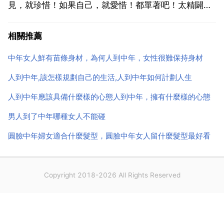
見，就珍惜！如果自己，就愛惜！都單著吧！太精闢
了！怕了，自己要身材有身材要相貌有相貌。應了那句
相關推薦
古話紅顏薄命。自己持家過日子一把手 還是遇不到真心
的人。一個人過怕孤單，可二個人過辜負自己真心誠意
中年女人鮮有苗條身材，為何人到中年，女性很難保持身材
的欺騙。人到...
人到中年,該怎樣規劃自己的生活,人到中年如何計劃人生
人到中年應該具備什麼樣的心態人到中年，擁有什麼樣的心態
男人到了中年哪種女人不能碰
圓臉中年婦女適合什麼髮型，圓臉中年女人留什麼髮型最好看
Copyright 2018-2026 All Rights Reserved