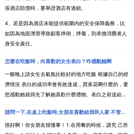
張酒店賠償時，要舉證酒店有過錯。
4、若是因為酒店未能提供範圍內的安全保障義務，比
如因為地面溼滑導致顧客摔倒，摔傷，則承擔消費者人
身安全責任。
怎麼在吃飯時，向喜歡的女生表白？咋感動她啊
一般晚上請女生去氣氛比較好的地方吃飯 根據自己的經
濟情況 表白的成功率會有效達成，買束花啊什麼的，要
想感動她就得先了解她喜歡什麼禮物。表白之前送給
她，然後東拉西扯就繞回主題像她表白，望採納！裝著
請問一下,在桌上吃飯時,女朋友喜歡給我和人家 不管是男女 夾
喝醉了，多說一些想她愛她的話。讓她覺著你是酒後吐
真言！但是要她看不出破綻，逼真的表演。福州或者羅
很好啊！你女朋友很懂事！1.在用餐的時候，講究 己所