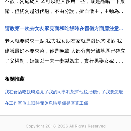
源 有賣鷓...
不欲，勿施於人 2.可以勸人多用一些，或是品嚐一下菜
餚，但切勿越俎代庖，不由分說，擅自做主，主動為他
人夾菜 添飯。3.且不說這樣做不夠衛生，還會讓人勉為
請教第一次去女友家見面和吃飯時在禮儀方面應注意哪些
其難。4.你女友很懂事，但注意一下方式方法可能會更
好。5.個人意見，僅供參考。這種習慣不是壞毛病...
老人就要幫夾一點,我去我女朋友家就是跟她爸喝酒 我
建議最好不要夾菜，你是晚輩 大部分普米族地區已確立
了父權制，婚姻以一夫一妻製為主，實行男娶女嫁，從
夫方居住的單偶婚。通婚限制很嚴格，普遍遵循民族外
相關推薦
婚的原則。1949年以前，還實行等級內婚，即百姓不
與奴隸結婚，貴族不與平民通婚。按普米族的古老習
我在食店吃飯時遇見了我的同事我想幫他也把錢付了我要怎麼
慣，父系...
在工作單位上班時間休息時受傷是否算工傷
Copyright 2018-2026 All Rights Reserved