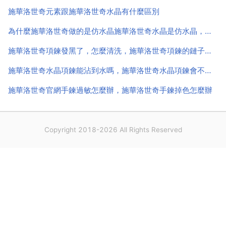
鉛玻璃。鉛玻璃中，鉛的含量越高，它的折射率就會越
施華洛世奇元素跟施華洛世奇水晶有什麼區別
高，就是看起...
為什麼施華洛世奇做的是仿水晶施華洛世奇水晶是仿水晶，為啥還那麼貴
施華洛世奇項鍊發黑了，怎麼清洗，施華洛世奇項鍊的鏈子是什麼質地的,變暗了怎麼清洗啊？？
施華洛世奇水晶項鍊能沾到水嗎，施華洛世奇水晶項鍊會不會褪色？
施華洛世奇官網手鍊過敏怎麼辦，施華洛世奇手鍊掉色怎麼辦
Copyright 2018-2026 All Rights Reserved