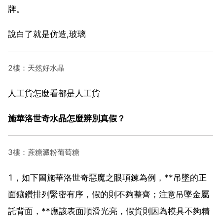
牌。
說白了就是仿造,玻璃
2樓：天然好水晶
人工貨怎麼看都是人工貨
施華洛世奇水晶怎麼辨別真假？
3樓：蔗糖澱粉葡萄糖
1，如下圖施華洛世奇惡魔之眼項鍊為例，**吊墜的正
面鑲鑽排列緊密有序，假的則不夠整齊；注意吊墜金屬
託背面，**應該表面順滑光亮，假貨則因為模具不夠精