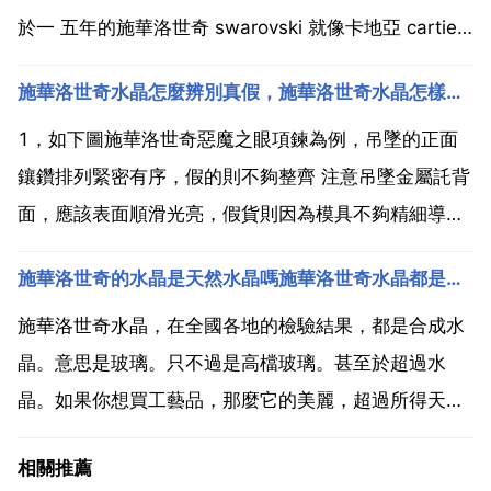
於一 五年的施華洛世奇 swarovski 就像卡地亞 cartier
愛馬仕 hermes 和路易威登 louis vuitton 等國際品牌一
施華洛世奇水晶怎麼辨別真假，施華洛世奇水晶怎樣鑑別真偽？
樣，風光的歷史正是他們最寶貴也...
1，如下圖施華洛世奇惡魔之眼項鍊為例，吊墜的正面
鑲鑽排列緊密有序，假的則不夠整齊 注意吊墜金屬託背
面，應該表面順滑光亮，假貨則因為模具不夠精細導致
金屬託表面參差不齊，且電鍍厚度不夠光澤度差。4 施
施華洛世奇的水晶是天然水晶嗎施華洛世奇水晶都是人造水晶嗎？
華洛世奇的包裝是深藍色的 手拎袋 外包裝盒 內包裝盒
均是 防偽做的也很好，底紋都是漸變大小的格子，沒有
施華洛世奇水晶，在全國各地的檢驗結果，都是合成水
一...
晶。意思是玻璃。只不過是高檔玻璃。甚至於超過水
晶。如果你想買工藝品，那麼它的美麗，超過所得天然
水晶 如果你是想買寶石，那就別買它，它不會升值。施
相關推薦
華洛世奇的水晶，實際上並不屬於水晶類，而是人工高