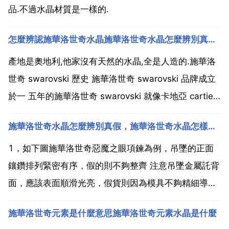
品.不過水晶材質是一樣的.
怎麼辨認施華洛世奇水晶施華洛世奇水晶怎麼辨別真假？
產地是奧地利,他家沒有天然的水晶,全是人造的.施華洛
世奇 swarovski 歷史 施華洛世奇 swarovski 品牌成立
於一 五年的施華洛世奇 swarovski 就像卡地亞 cartier
愛馬仕 hermes 和路易威登 louis vuitton 等國際品牌一
施華洛世奇水晶怎麼辨別真假，施華洛世奇水晶怎樣鑑別真偽？
樣，風光的歷史正是他們最寶貴也...
1，如下圖施華洛世奇惡魔之眼項鍊為例，吊墜的正面
鑲鑽排列緊密有序，假的則不夠整齊 注意吊墜金屬託背
面，應該表面順滑光亮，假貨則因為模具不夠精細導致
金屬託表面參差不齊，且電鍍厚度不夠光澤度差。4 施
施華洛世奇元素是什麼意思施華洛世奇元素水晶是什麼
華洛世奇的包裝是深藍色的 手拎袋 外包裝盒 內包裝盒