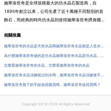
均是 防偽做的也很好，底紋都是漸變大小的格子，沒有
施華洛世奇是全球規模最大的仿水晶石製造商，自
一...
1895年創立以來，公司生產了近十萬種不同類別的首
飾石，而經典的時尚仿水晶則使得施華洛世奇躋身國際
著名品牌行。swarovski 施華洛奇 swarovski 是一個家
相關推薦
庭的姓氏，只是，在奧地利，享有這個姓氏就是一種榮
譽。它是如此地著名，同時還因為它是一個名...
施華洛世奇的水晶是天然水晶嗎施華洛世奇水晶都是人造水晶嗎？
為什麼施華洛世奇做的是仿水晶施華洛世奇水晶是仿水晶，為啥還那麼貴
怎麼看施華洛世奇的水晶，怎麼看施華洛世奇的水晶
施華洛世奇水晶項鍊能沾到水嗎，施華洛世奇水晶項鍊會不會褪色？
施華洛世奇旗下的手錶值得購買嗎，施華洛世奇值得買嗎？
Copyright 2018-2026 All Rights Reserved