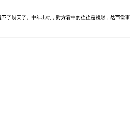
躂不了幾天了。中年出軌，對方看中的往往是錢財，然而當事