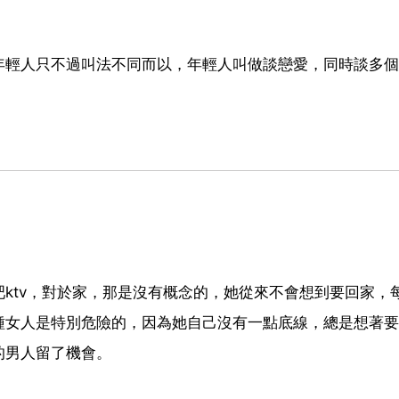
年輕人只不過叫法不同而以，年輕人叫做談戀愛，同時談多個
ktv，對於家，那是沒有概念的，她從來不會想到要回家，
種女人是特別危險的，因為她自己沒有一點底線，總是想著要
的男人留了機會。