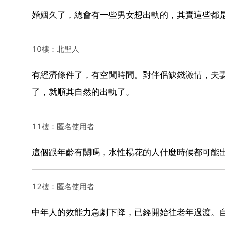
婚姻久了，總會有一些男女想出軌的，其實這些都
10樓：北聖人
有經濟條件了，有空閒時間。對伴侶缺錢激情，夫
了，就順其自然的出軌了。
11樓：匿名使用者
這個跟年齡有關嗎，水性楊花的人什麼時候都可能
12樓：匿名使用者
中年人的效能力急劇下降，已經開始往老年過渡。