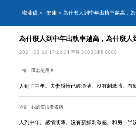
嘟油儂
>
健康
> 為什麼人到中年出軌率越高，
為什麼人到中年出軌率越高，為什麼人
2021-03-26 17:22:04 字數 3583 閱讀 6660
1樓：匿名使用者
人到了中年。夫妻感情已經淡薄。沒有刺激感。有
2樓：我的使用者名稱
人到中年。感情淡薄。沒有新鮮刺激感。和另一半