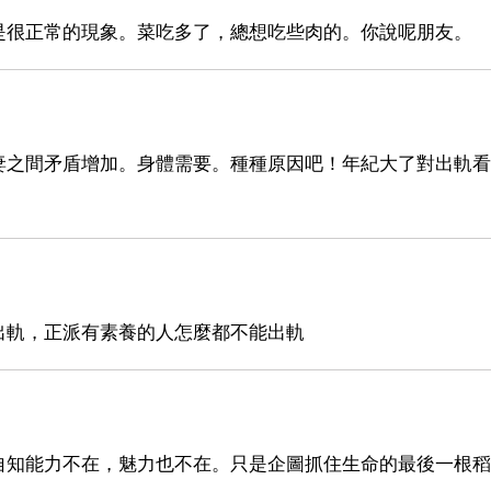
是很正常的現象。菜吃多了，總想吃些肉的。你說呢朋友。
妻之間矛盾增加。身體需要。種種原因吧！年紀大了對出軌看
出軌，正派有素養的人怎麼都不能出軌
自知能力不在，魅力也不在。只是企圖抓住生命的最後一根稻