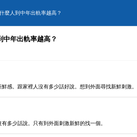
為什麼人到中年出軌率越高？
到中年出軌率越高？
新鮮感。跟家裡人沒有多少話好說。想到外面尋找新鮮刺激。
沒有多少話說。只有到外面刺激新鮮的找一個。