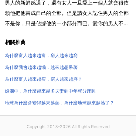
藥等,或者是更年期時候 女性經期營養流失 經常實...
男人的新鮮感過了，還有女人一旦愛上一個人就會很依
賴他把他當成自己的全部。但是請女人記住男人的全部
不是你，只是佔據他的一小部分而已。愛你的男人不會
離開你，只是會冷淡。不愛你的冷淡過後就會離開拋棄
相關推薦
你。一往而深情不知所起，一往而深。單方面的愛，就
會越來越寂寞 因為你得不到你付出的同等的愛 愛一個
為什麼富人越來越富，窮人越來越窮
人其實不是...
為什麼我會越來越懶，越來越想呆著
為什麼富人越來越瘦，窮人越來越胖？
婚姻中，為什麼越來越多夫妻到中年就分床睡
地球為什麼會變得越來越熱，為什麼地球越來越熱了？
Copyright 2018-2026 All Rights Reserved