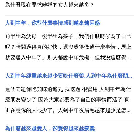
為什麼現在要求離婚的女人越來越多？
人到中年，你對什麼事情感到越來越困惑
前半生為父母，後半生為孩子，我們什麼時候為了自己
呢？時間過得真的好快，還沒覺得做過什麼事情，馬上
就要邁入中年了。別人都說中年危機，但我沒這麼覺
得，只是感覺從小到大都沒有為自己而活著。讀書的時
人到中年經量越來越少要吃什麼藥,人到中年為什麼朋友變少了
候沒想過未來，總是按照父母的安排來走。踏入社會迷
茫了幾年，很自然的結婚生子，孩子就成了生命當中過
這個問題你吃知味逍遙丸 我吃過 很管用 人到中年為什
不去的坎。每天...
麼朋友變少了 因為大家都要為了自己的事情而活了,真
正在意你的人很少了。人到中年後眉毛越來越少是怎麼
回事 眉毛稀少原因一般跟飲食和調節上有一定的關係的
為什麼越來越愛人，卻覺得越來越寂寞
過度 節食造成營養供給不足 荷爾蒙分泌失調,服用避孕