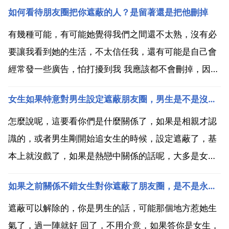
如何看待朋友圈把你遮蔽的人？是留著還是把他刪掉
有幾種可能，有可能她覺得我們之間還不太熟，沒有必
要讓我看到她的生活，不太信任我，還有可能是自己會
經常發一些廣告，怕打擾到我 我應該都不會刪掉，因為
每個人都有自己的想法，不要因為自己片面的感受就否
女生如果特意對男生設定遮蔽朋友圈，男生是不是沒戲了
定別人！留著啊，我也經常遮蔽別人，所以我特別能理
解遮蔽我的人的感受，誰還沒點小祕密。而且，特意把
怎麼說呢，這要看你們是什麼關係了，如果是相親才認
我遮蔽卻不...
識的，或者男生剛開始追女生的時候，設定遮蔽了，基
本上就沒戲了，如果是熱戀中關係的話呢，大多是女生
刻意撒嬌或者是生氣了。好了，祝你好運。回答完畢望
如果之前關係不錯女生對你遮蔽了朋友圈，是不是永遠都遮蔽了
採納。遮蔽不一定是沒bai戲，判斷一個du人是不是喜
歡你，就zhi從聊天內dao容去感悟，內比如女人喜歡
遮蔽可以解除的，你是男生的話，可能那個地方惹她生
你，...
氣了，過一陣就好 回了，不用介意，如果答你是女生，