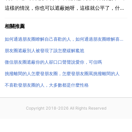
這樣的情況，你也可以遮蔽她呀，這樣就公平了，什麼
時候她對你解開遮蔽了，你也可以解開了，我是女生，
相關推薦
反正遮蔽我的我要麼刪除要麼也遮蔽。我認為那也不一
定。你首先要搞清楚她為什麼對你遮蔽了朋友圈，是因
如何通過朋友圈瞭解自己喜歡的人，如何通過朋友圈瞭解喜歡的人？
為你們的關...
朋友圈遮蔽別人被發現了該怎麼緩解尷尬
微信朋友圈遮蔽你的人卻口口聲聲說愛你，可信嗎
挑撥離間的人怎麼發朋友圈，怎麼發朋友圈罵挑撥離間的人
不喜歡發朋友圈的人，大多數都是什麼性格
Copyright 2018-2026 All Rights Reserved