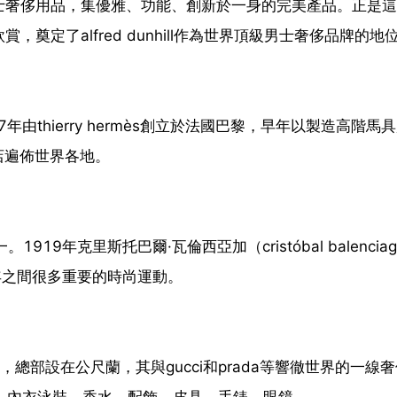
士奢侈用品，集優雅、功能、創新於一身的完美產品。正是這
定了alfred dunhill作為世界頂級男士奢侈品牌的地
年由thierry hermès創立於法國巴黎，早年以製造高階馬
店遍佈世界各地。
919年克里斯托巴爾·瓦倫西亞加（cristóbal balenciag
8年之間很多重要的時尚運動。
85年，總部設在公尺蘭，其與gucci和prada等響徹世界的一線
*、內衣泳裝、香水、配飾、皮具、手錶、眼鏡。