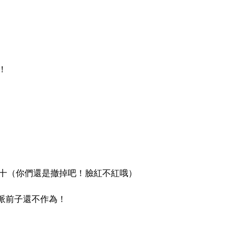
！
贈十（你們還是撤掉吧！臉紅不紅哦）
派前子還不作為！