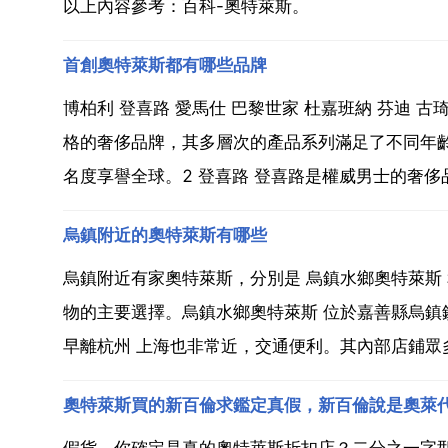
以上內容參考：百科-奧特萊斯。
首創奧特萊斯都有哪些品牌
博柏利 登喜路 愛馬仕 巴黎世家 杜嘉班納 芬迪 古琦 
格的奢侈品牌，其多層次的產品系列滿足了不同年
名度享譽全球。2 登喜路 登喜路是權威男士的奢侈品
烏鎮附近的奧特萊斯有哪些
烏鎮附近有家奧特萊斯，分別是 烏鎮水鄉奧特萊斯
物的主要選擇。烏鎮水鄉奧特萊斯 位於嘉善縣烏
早離杭州 上海也非常近，交通便利。其內部店鋪眾多
奧特萊斯買的新百倫求鑑定真假，新百倫說是奧萊
假貨，你確定是真的奧特萊斯折扣店？二分之一字型