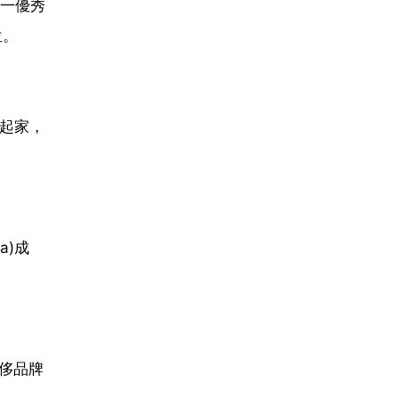
一優秀
位。
具起家，
a)成
奢侈品牌