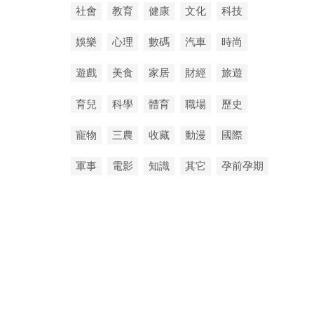
社會
教育
健康
文化
科技
娛樂
心理
數碼
汽車
時尚
遊戲
美食
家居
財經
旅遊
育兒
科學
體育
職場
歷史
寵物
三農
收藏
動漫
國際
軍事
電影
知識
其它
孕前孕期