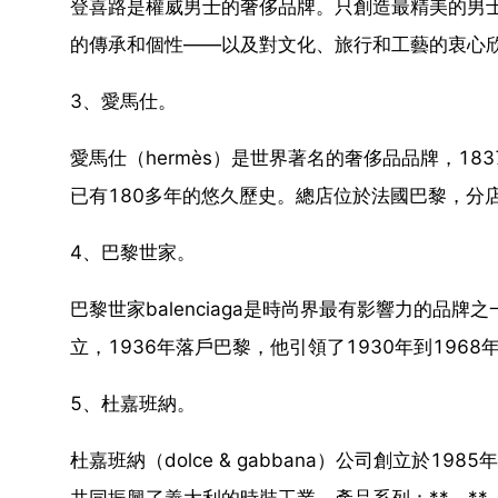
登喜路是權威男士的奢侈品牌。只創造最精美的男
的傳承和個性——以及對文化、旅行和工藝的衷心欣賞，奠
3、愛馬仕。
愛馬仕（hermès）是世界著名的奢侈品品牌，1837
已有180多年的悠久歷史。總店位於法國巴黎，分
4、巴黎世家。
巴黎世家balenciaga是時尚界最有影響力的品牌之一。1
立，1936年落戶巴黎，他引領了1930年到196
5、杜嘉班納。
杜嘉班納（dolce & gabbana）公司創立於19
共同振興了義大利的時裝工業。產品系列：**、*