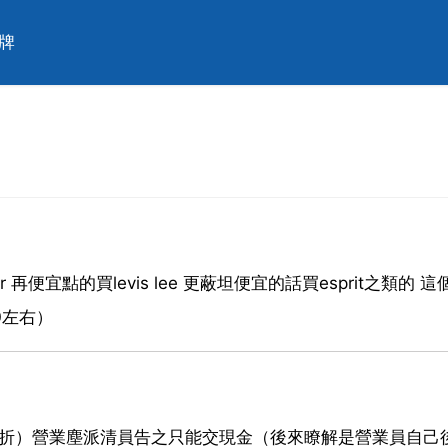
牌
g-star 再便宜點的買levis lee 更蔽坦便宜的話買esprit之類的 
0左右）
是5折）營業塵派清員告之只能交現金（後來瞭解是營業員自己