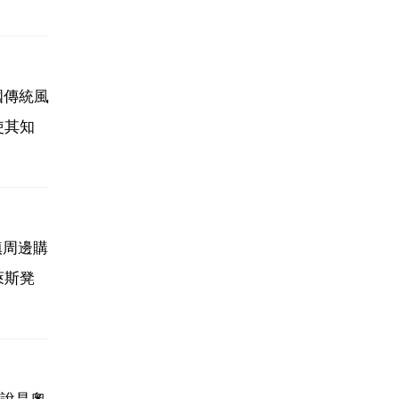
英國傳統風
使其知
鎮周邊購
萊斯凳
倫說是奧