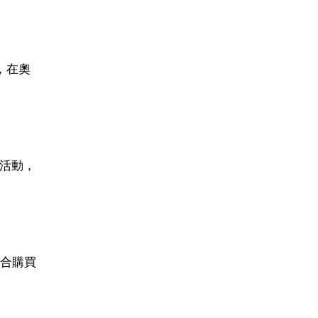
，在奧
惠活動，
合購買