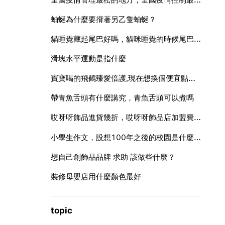
蚰蜒為什麼要揹著另乙隻蚰蜒？
貓睡覺藏起尾巴好嗎，貓咪睡覺的時候尾巴為什麼一甩一甩的
滑塊水平運動是指什麼
寶寶喝的飛鶴臻愛倍護,現在想換個便宜點的奶粉,哪個價效比好呢
帶青魚舌頭有什麼講究，青魚舌頭可以煮嗎
哎呀呀飾品進貨幾折，哎呀呀飾品店加盟費是多少，第一次拿貨要拿多少
小學生作文，設想100年之後的校園是什麼樣的
想自己創飾品品牌 求助 該做些什麼？
裝修母嬰店用什麼顏色最好
topic