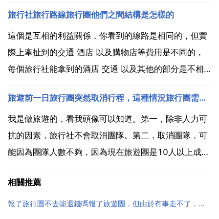
國外遊旅行團 可以參加,澳大利亞永久居留簽證又怎麼
旅行社旅行路線旅行團他們之間結構是怎樣的
樣?我以前試過有美國綠卡呢 到頭來,旅行社是要你自己
去辦理簽證的.比如說,你去香港的旅行社想參加十...
這個是互相的利益關係，你看到的線路是相同的，但實
際上牽扯到的交通 酒店 以及購物店等費用是不同的，
每個旅行社能拿到的酒店 交通 以及其他的部分是不相
同的。這裡並不是指旅行社在掙錢，而是提供這些的 商
旅遊前一日旅行團突然取消行程，這種情況旅行團需要承擔哪些責任
給的價位不同罷了。最重要的是，並不是 低就便宜，線
路 導遊的情況 交通 酒店 就餐等多方面都要考慮進去...
我是做旅遊的，看我頭像可以知道。第一，除非人力可
抗的因素，旅行社不會取消團隊。第二，取消團隊，可
能因為團隊人數不夠，因為現在旅遊團是10人以上成
團。如果沒有那麼多人，出團會虧本。第三，旅行社內
相關推薦
部原因。但是無論怎樣，出團前一天取消行程，旅行社
有全責，會有賠償，或者接洽別的線路供你們選擇的。
報了旅行團不去能退錢嗎報了旅遊團，但由於有事走不了，能否退款
相關規定就是...