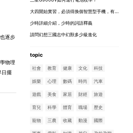
大四開始實習，必須得換個智慧型手機，有什麼推薦嗎？
。
少時詳細介紹，少時的詞語釋義
請問幻想三國志中幻獸多少級進化
也逐步
topic
學物理
社會
教育
健康
文化
科技
早日擺
娛樂
心理
數碼
時尚
汽車
遊戲
美食
家居
財經
旅遊
育兒
科學
體育
職場
歷史
寵物
三農
收藏
動漫
國際