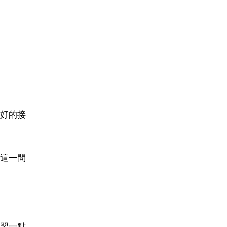
好的接
這一問
習一點