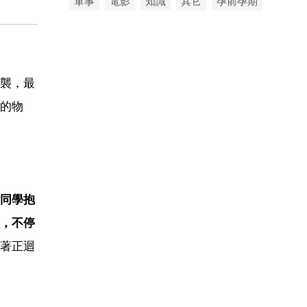
軍事
電影
知識
其它
孕前孕期
襲，最
的物
同學抱
，不停
著正迴