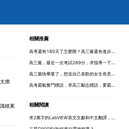
相關推薦
高考還有180天了怎麼辦？高三黨還有進步的空間嗎
高三黨，最近一次考試289分，求指導一下方法。語文91數學38英語43（英語題簡單一點能考90，難
高三黨快畢業了，想送自己喜歡的女生有意義有紀念價值的東西，送什麼好？？什麼衣服鞋子那些沒什麼意義
太擔
高考霸氣奮鬥標語，求高三勵志標語，要霸氣的
相關閱讀
識積累
求2萬字的LabVIEW英文文獻和中文翻譯，最好是模糊控制溫度的。
三星G9008V如何進行電池校準？