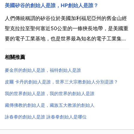
美國矽谷的創始人是誰，HP創始人是誰？
朝便流行一種稱為 蹴鞠 的比賽遊戲，而在日本的貴族
則玩一種稱為 蹴毯 的遊戲。至於歐洲的羅馬人則從希
人們傳統稱謂的矽谷位於美國加利福尼亞州的舊金山經
臘人那學...
聖克拉拉至聖何塞近50公里的一條狹長地帶，是美國重
要的電子工業基地，也是世界最為知名的電子工業集中
地。它是隨著20世紀60年代中期以來，微電子技術高
相關推薦
速發展而逐步形成的，其特點是以附近一些具有雄厚科
研力量的美國一流大學斯坦福 伯克利和加州理工等世界
麥金所的創始人是誰，福特創始人是誰
知名大...
皮爾 卡丹的創始人是誰，世界三大宗教創始人分別是誰？
我的世界創始人是誰，我的世界的創始人是誰
藏傳佛教的創始人是，藏族五大教派的創始人
詠春拳的創始人是誰 詠春拳創始人是哪位