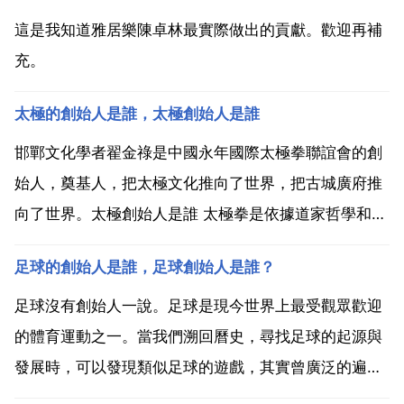
這是我知道雅居樂陳卓林最實際做出的貢獻。歡迎再補
充。
太極的創始人是誰，太極創始人是誰
邯鄲文化學者翟金祿是中國永年國際太極拳聯誼會的創
始人，奠基人，把太極文化推向了世界，把古城廣府推
向了世界。太極創始人是誰 太極拳是依據道家哲學和易
理建立起來的拳種。將道家傳統信仰 精神 理論融合於
足球的創始人是誰，足球創始人是誰？
拳技之中，是既滿足武技，又兼悟道 內練 養生 怡情的
道家文化流派。所以外國人稱太極拳是 哲學拳 太極拳
足球沒有創始人一說。足球是現今世界上最受觀眾歡迎
是...
的體育運動之一。當我們溯回曆史，尋找足球的起源與
發展時，可以發現類似足球的遊戲，其實曾廣泛的遍佈
在全世界的不同民族中。在西元前三或四世紀時中國漢