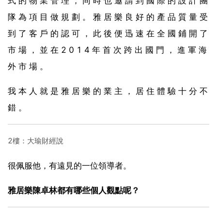
式 的 物 業 管 理 ， 同 時 也 邀 請 到 國 際 的 設 計 團
隊 為 項 目 做 規 劃 。 雅 居 樂 良 好 的 產 品 質 量 受
到 了 客 戶 的 認 可 ， 此 後 便 迅 速 在 全 國 鋪 開 了
市 場 ， 並 在 2 0 1 4 年 首 次 跨 出 國 門 ， 進 軍 海
外 市 場 。
我 本 人 就 是 雅 居 樂 的 業 主 ， 居 住 體 驗 十 分 不
錯 。
2樓：大瑜財經說
很佩服他，有遠見的一位領導者。
雅居樂陳卓林都有哪些個人觀點呢？