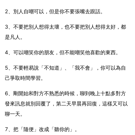
2、別人自嘲可以，但是你不要張嘴去跟話。
3、不要把別人想得太壞，也不要把別人想得太好，都
是凡人。
4、可以嘲笑你的朋友，但不能嘲笑他喜歡的東西。
5、不要輕易說「不知道」、「我不會」，你可以為自
己爭取時間學習。
6、剛開始和對方不熟悉的時候，聊到晚上十點多對方
發來訊息就別回覆了，第二天早晨再回復，這樣又可以
聊一天。
7、把「隨便」改成「聽你的」。