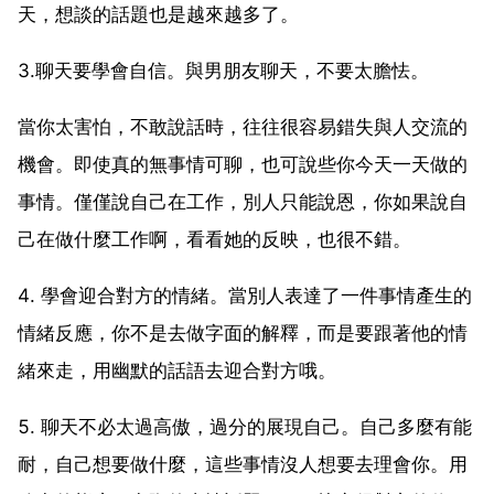
天，想談的話題也是越來越多了。
3.聊天要學會自信。與男朋友聊天，不要太膽怯。
當你太害怕，不敢說話時，往往很容易錯失與人交流的
機會。即使真的無事情可聊，也可說些你今天一天做的
事情。僅僅說自己在工作，別人只能說恩，你如果說自
己在做什麼工作啊，看看她的反映，也很不錯。
4. 學會迎合對方的情緒。當別人表達了一件事情產生的
情緒反應，你不是去做字面的解釋，而是要跟著他的情
緒來走，用幽默的話語去迎合對方哦。
5. 聊天不必太過高傲，過分的展現自己。自己多麼有能
耐，自己想要做什麼，這些事情沒人想要去理會你。用