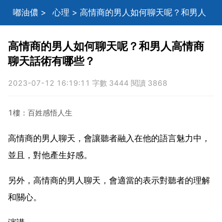
嘟油儂
>
心理
> 高情商的男人如何聊天呢？和男人
高情商聊天話術有哪些？
高情商的男人如何聊天呢？和男人高情商
聊天話術有哪些？
2023-07-12 16:19:11 字數 3444 閱讀 3868
1樓：百姓感悟人生
高情商的男人聊天，會讓聽者融入在他的語言魅力中，
並且，對他產生好感。
另外，高情商的男人聊天，會適當的表示對聽者的理解
和關心。