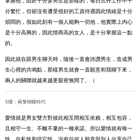
掌握他，由於十分多男生是那樣的，每日出外工作中十
分繁忙，但卻沒有遭受很好的工資待遇因此情緒是十分
煩悶的，假如此刻有一個人能夠一切他，他實際上內心
是十分高興的，因此情商高的女人，是十分掌握這一點
的。
因此就在跟男生聊天時，隨後一直會誇讚男生，造成男
生心裡的共鳴點，那樣男生就會一直願意和我聊下來，
兩人的關聯就越來越更親密無間了。（
5樓：兩隻蝴蝶時代
愛情就是男女雙方對彼此相互間相互依賴，相互包容，
且相守一生、不離不棄的一種承諾。所以愛情就有唯一
性，自私性和排它性，沒有任何人願意與別人分享自己