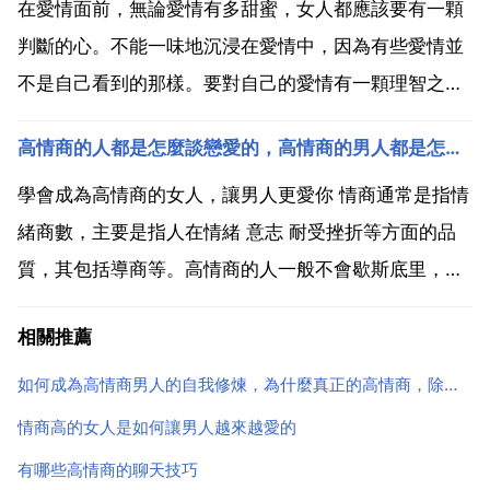
較幸福 你好跟這些都沒有關係主要得看順眼。高情商的
在愛情面前，無論愛情有多甜蜜，女人都應該要有一顆
女人，...
判斷的心。不能一味地沉浸在愛情中，因為有些愛情並
不是自己看到的那樣。要對自己的愛情有一顆理智之
心，千萬不能失去判斷。特別是在科技發達的今天，好
高情商的人都是怎麼談戀愛的，高情商的男人都是怎樣談戀愛的？
多人表達愛的方式不僅僅侷限於現實生活中，而是把愛
的表現轉移到了網路之中。而在網路中，有些本來很陌
學會成為高情商的女人，讓男人更愛你 情商通常是指情
生的，也會在交...
緒商數，主要是指人在情緒 意志 耐受挫折等方面的品
質，其包括導商等。高情商的人一般不會歇斯底里，爆
發一些不愉快的過程，他們都是和風細雨，潤物細無聲
相關推薦
的，就把自己的談戀愛事情搞定。男人追求女人的目的
在於 確定關係 目的明確，所以在追求的過程中通常男
如何成為高情商男人的自我修煉，為什麼真正的高情商，除了自我修煉以外，你得擁有點攻擊力？
人會將...
情商高的女人是如何讓男人越來越愛的
有哪些高情商的聊天技巧