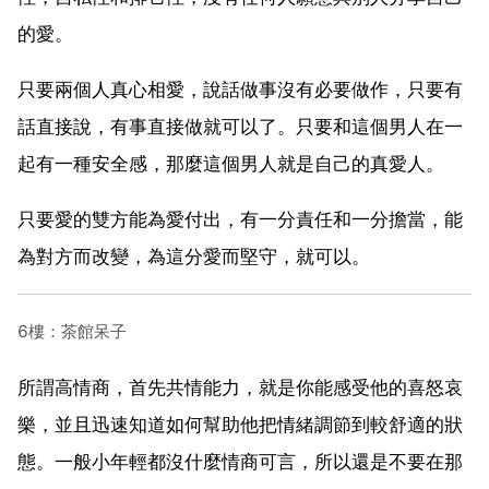
的愛。
只要兩個人真心相愛，說話做事沒有必要做作，只要有
話直接說，有事直接做就可以了。只要和這個男人在一
起有一種安全感，那麼這個男人就是自己的真愛人。
只要愛的雙方能為愛付出，有一分責任和一分擔當，能
為對方而改變，為這分愛而堅守，就可以。
6樓：茶館呆子
所謂高情商，首先共情能力，就是你能感受他的喜怒哀
樂，並且迅速知道如何幫助他把情緒調節到較舒適的狀
態。一般小年輕都沒什麼情商可言，所以還是不要在那