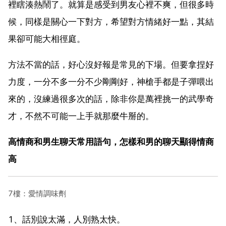
裡瞎湊熱鬧了。就算是感受到男友心裡不爽，但很多時
候，同樣是關心一下對方，希望對方情緒好一點，其結
果卻可能大相徑庭。
方法不當的話，好心沒好報是常見的下場。但要拿捏好
力度，一分不多一分不少剛剛好，神槍手都是子彈喂出
來的，沒練過很多次的話，除非你是萬裡挑一的武學奇
才，不然不可能一上手就那麼牛掰的。
高情商和男生聊天常用語句，怎樣和男的聊天顯得情商
高
7樓：愛情調味劑
1、話別說太滿，人別熟太快。