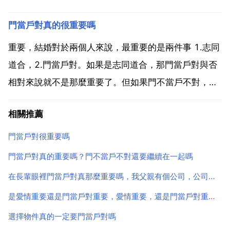
自己好的生活。如果對方接納不了你的條件，就算結婚
門當戶對真的很重要嗎
也不會幸福。很多人現在覺得戀愛結婚，門當戶對，這
事情是一件比較封建的思想，其實我覺得並不是這樣
重要，結婚對於兩個人來說，最重要的是兩件事 1.志同
的。戀愛結婚門...
道合，2.門當戶對。如果是志同道合，那門當戶對與否
相對來說就不是那麼重要了。但如果門不當戶不對，兩
個人又不志同道合的話就沒什麼希望了。門當戶對是否
相關推薦
重要在於會不會因為觀念和錢的事情發生分歧。門當戶
對，指的是兩方面 錢 觀念 雙方家庭。門當戶對的重要
門當戶對很重要嗎
性...
門當戶對真的重要嗎？門不當戶不對還要繼續在一起嗎
在長輩眼裡門當戶對真那麼重要嗎，我父親有個公司，公司員工不到三萬人，我談了女友，家庭一般，但父
是愛情重要還是門當戶對重要，愛情重要，還是門當戶對重要？
選擇物件真的一定要門當戶對嗎