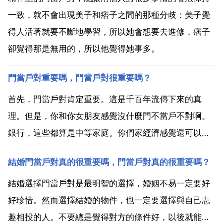
一致，就不會出現美子和痞子之間的那種分歧：美子覺
得人活著就要不斷地學習，所以她會想要去進修，痞子
卻覺得那是無用的，所以他覺得她事多。
門當戶對重要嗎，門當戶對很重要嗎？
首先，門當戶對肯定重要。這是千百年流傳下來的真
理。但是，你和你女朋友感覺沒什麼門不當戶不對啊。
銀行，這些都算是中等家庭。你們家經濟感覺還可以。
主要是父母的思維方式。你爸做工程的見識也比較廣。
結婚門當戶對真的很重要嗎，門當戶對真的很重要嗎？
她父母應該也不存在看不上你們家。和銀行裡面只要不
是各部門一把手，不會有什麼錢。主要是你女朋友是什
結婚選擇門當戶對是最明智的選擇，婚姻不易一定要好
麼職業。你目前...
好珍惜。然而選擇結婚的物件，也一定要選擇與自己志
趣相投的人。不要總是覺得對方的條件好，以後就能給