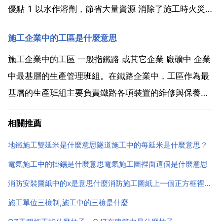
優點 1 以水作溶劑，節省大量資源 消除了施工時火災
危險性 降低了對大氣汙染 僅採用少量低毒性醇醚類有
施工企業中的工區是什麼意思
機溶劑，改善了作業環境條件。一般的水性塗料有機溶
劑 佔塗料 在5 15 之間，而陰極電泳塗料已降...
施工企業中的工區 一般指鐵路 或其它企業 廠礦中 企業
中最基層的生產管理班組。在鐵路企業中，工區作為最
基層的生產班組主要負責鐵路各項裝置的維修與保養。
1.鐵路企業主要行車工種中一般設有線路工區 橋樑工區
相關推薦
訊號工區 供電工區 接觸網工區等。工區一般設有工長
班長 安全員 材料員等職。2.房屋建築施工企...
地鐵施工雙延米是什麼意思隧道施工中的每延米是什麼意思？
電氣施工中的掛錫是什麼意思電氣施工圖裡面這個是什麼意思
消防安裝圖紙中的x是意思什麼消防施工圖紙上一個正方框裡面一個x什麼意思
施工單位三檢制,施工中的三檢是什麼