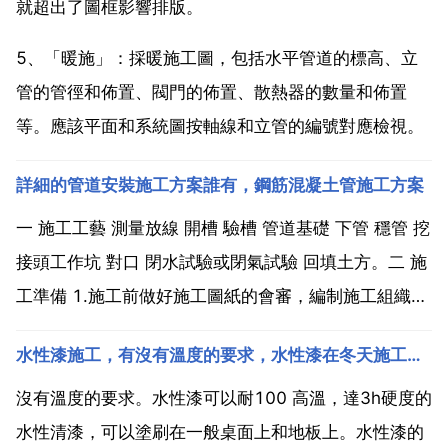
就超出了圖框影響排版。
5、「暖施」：採暖施工圖，包括水平管道的標高、立
管的管徑和佈置、閥門的佈置、散熱器的數量和佈置
等。應該平面和系統圖按軸線和立管的編號對應檢視。
詳細的管道安裝施工方案誰有，鋼筋混凝土管施工方案
一 施工工藝 測量放線 開槽 驗槽 管道基礎 下管 穩管 挖
接頭工作坑 對口 閉水試驗或閉氣試驗 回填土方。二 施
工準備 1.施工前做好施工圖紙的會審，編制施工組織設
計及做好技術交底工作。2.施工前對現況管線構築物的
水性漆施工，有沒有溫度的要求，水性漆在冬天施工要注意哪些方面
平面位置和高程與施工管線的關係，經核實後，將瞭解
和掌握的情況標註在圖紙上。3.管節的...
沒有溫度的要求。水性漆可以耐100 高溫，達3h硬度的
水性清漆，可以塗刷在一般桌面上和地板上。水性漆的