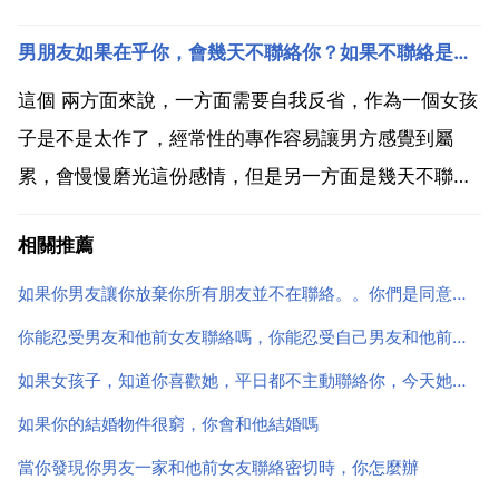
前任和我沒半毛錢關係 用不著我去找這一趟 這和慫不
男朋友如果在乎你，會幾天不聯絡你？如果不聯絡是我提的，他照做
慫沒關係吧，就是偶爾會吃醋但是不能太過分畢竟現在
他是你的 會去找，但與慫不慫沒關係 其實這個和他...
這個 兩方面來說，一方面需要自我反省，作為一個女孩
子是不是太作了，經常性的專作容易讓男方感覺到屬
累，會慢慢磨光這份感情，但是另一方面是幾天不聯絡
怎麼都是說不過去的，可能都等對方先認錯吧，感情還
相關推薦
是平平淡淡細水長流的好。望珍惜。如果男朋友經常幾
天不聯絡你，不打 就是完全不聯絡了，那說明他心思根
如果你男友讓你放棄你所有朋友並不在聯絡。。你們是同意還是不同意。。理由。。不答應跟朋友聯絡就分手
本沒放你心...
你能忍受男友和他前女友聯絡嗎，你能忍受自己男友和他前女友關係特別好？有沒有人願意聽我講然後幫我分析下，可能會有點長。
如果女孩子，知道你喜歡她，平日都不主動聯絡你，今天她向你借車一用，於是你非常高興的借給她了，她
如果你的結婚物件很窮，你會和他結婚嗎
當你發現你男友一家和他前女友聯絡密切時，你怎麼辦