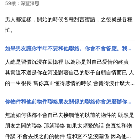
59樓：深藍深思
男人都這樣，開始的時候各種甜言蜜語，之後就是各種
忙。
如果男友讓你半年不要和他聯絡。你會不會答應。我知道結局但是就是狠不下心去拋開那些美好回憶。以前別人
人總是習慣沉浸在回憶裡 以為那是對自己愛情的終貞
其實這不過是你在河邊對著自己的影子自顧自憐而已 人
的一生很長 當你真正懂得感情的時候 會覺得沒什麼大
不了的 也沒什麼過不去的 沒人會站在原地 早就被時間
你物件和他前物件聯絡朋友關係的聯絡你會怎麼辦你會去找他前物件嗎不去找的話和慫不慫有關係嗎
的洪荒沖走 也沒人會站在原地等你 你沒辦法 只能往下
走 去遇見那個一直等待遇見你的那個人 失戀也只...
無論如何我都不會自己去接觸他的以前的物件的 既然是
朋友之間的聯絡 那就聯絡 如果太頻繁的話 會直接和物
件談 不會去找之前的物件 這和慫不慫沒關係 因為他的