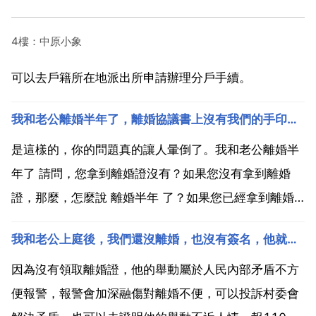
4樓：中原小象
可以去戶籍所在地派出所申請辦理分戶手續。
我和老公離婚半年了，離婚協議書上沒有我們的手印也沒有民政局的章印，請問一下這份協議書起法律責任嗎
是這樣的，你的問題真的讓人暈倒了。我和老公離婚半
年了 請問，您拿到離婚證沒有？如果您沒有拿到離婚
證，那麼，怎麼說 離婚半年 了？如果您已經拿到離婚
證，那麼，民政局就會有你們離婚協議的備案，你們在
我和老公上庭後，我們還沒離婚，也沒有簽名，他就把我的衣服扔在外面了，還是合法夫妻，他就這樣把我的衣
民政局一定是填過 自願離婚的。現在你主張協議書沒有
法律效力，估計是有難度的，因為有第三方 民政局 可
因為沒有領取離婚證，他的舉動屬於人民內部矛盾不方
以證明...
便報警，報警會加深融傷對離婚不便，可以投訴村委會