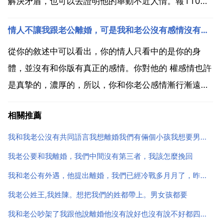
解決矛盾，也可以去證明他的舉動不近人情。報110，
報婦聯，報單位，報記者。能報的都報，他都這麼對你
情人不讓我跟老公離婚，可是我和老公沒有感情沒有小孩沒有留戀，他說我離婚了就和我分手是什麼意思
了，就沒必要藏著掖著了。有用，不過你要自強，早做
打算。這是遲早的事 當我和老公還沒有離婚的時候，他
從你的敘述中可以看出，你的情人只看中的是你的身
就把我衣...
體，並沒有和你版有真正的感情。你對他的 權感情也許
是真摯的，濃厚的，所以，你和你老公感情漸行漸遠，
沒有了感情。這都是你的一廂情願。而你的情人卻不會
相關推薦
與你走到一起，說明你的情人自私又貪婪，希望你認清
目前的狀態，認清眼前的人，別再做自己的夢了。你不
我和我老公沒有共同語言我想離婚我們有倆個小孩我想要男方不
離婚，他不用...
我老公要和我離婚，我們中間沒有第三者，我該怎麼挽回
我和老公有外遇，他提出離婚，我們已經冷戰多月月了，昨晚又夢見
我老公姓王,我姓陳。想把我們的姓都帶上。男女孩都要
我和老公吵架了我跟他說離婚他沒有說好也沒有說不好都四五天了電話都沒給我打請問我要打過去嗎