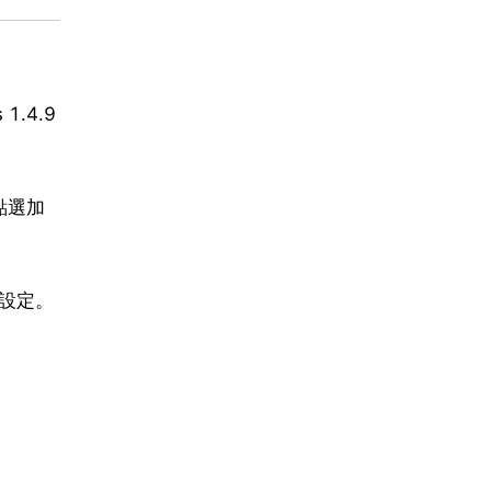
.4.9
點選加
要設定。