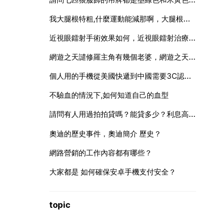
我大腿根特粗,什麼運動能減那啊，大腿根特粗，如何減肥？
近視眼鐳射手術效果如何，近視眼鐳射治療效果好嗎？
網遊之天譴修羅主角有幾個老婆，網遊之天譴修羅男主角最後和誰在一起了
個人用的手機從美國快遞到中國需要3C認證嗎
不驗血的情況下,如何知道自己的血型
請問有人用過拍拍貸嗎？能貸多少？利息高嗎？
奧迪的歷史事件，奧迪簡介 歷史？
網路營銷的工作內容都有哪些？
大家都是 如何確保安卓手機支付安全？
topic