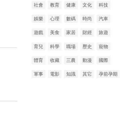
社會
教育
健康
文化
科技
娛樂
心理
數碼
時尚
汽車
遊戲
美食
家居
財經
旅遊
育兒
科學
職場
歷史
寵物
體育
收藏
三農
動漫
國際
軍事
電影
知識
其它
孕前孕期