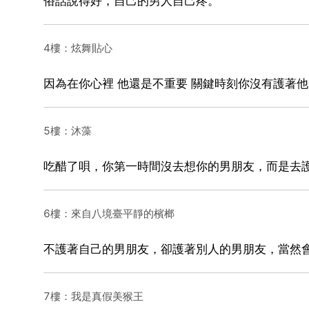
俗話說得好，自己的男人自己疼。
4樓：炫舞貼心
因為在你心裡 他還是不重要 關鍵時刻你沒有護著他
5樓：沐藻
吃醋了唄，你第一時間沒去想你的男朋友，而是去
6樓：來自八境臺平靜的檳榔
不護著自己的男朋友，卻護著別人的男朋友，當然
7樓：我是真假美猴王