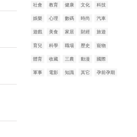
社會
教育
健康
文化
科技
娛樂
心理
數碼
時尚
汽車
遊戲
美食
家居
財經
旅遊
育兒
科學
職場
歷史
寵物
體育
收藏
三農
動漫
國際
軍事
電影
知識
其它
孕前孕期