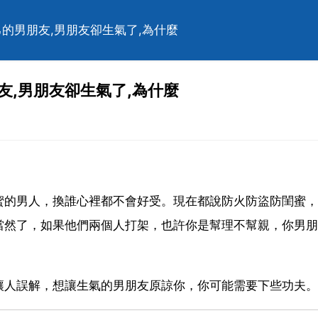
己的男朋友,男朋友卻生氣了,為什麼
友,男朋友卻生氣了,為什麼
蜜的男人，換誰心裡都不會好受。現在都說防火防盜防閨蜜，
當然了，如果他們兩個人打架，也許你是幫理不幫親，你男朋
讓人誤解，想讓生氣的男朋友原諒你，你可能需要下些功夫。