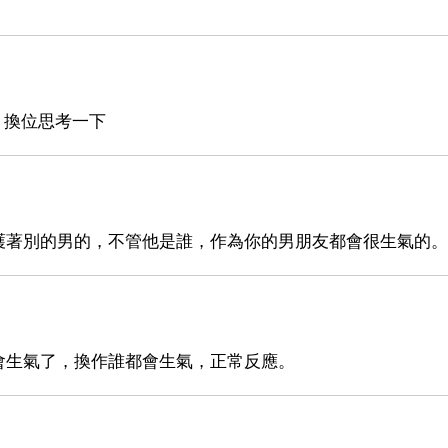
 換位思考一下
護著別的男的，不管他是誰，作為你的男朋友都會很生氣的。
會生氣了，換作誰都會生氣，正常反應。