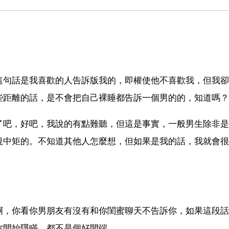
這句話是我喜歡的人告訴版我的，即權使他不喜歡我，但我卻
些距離的話，是不會把自己裸睡都告訴一個男的的，知道嗎？
了吧，好吧，我說的有點難聽，但這是事實，一般男生除非是
規中矩的。不知道其他人怎麼想，但如果是我的話，我就會很
啊，你看你男朋友有沒有和你閨蜜聊天不告訴你，如果這段話
你開始隱瞞，都不是個好開端