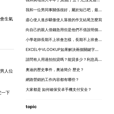
我和一位男同事關係很好，屬於知己吧，最近他們鬧離婚，他妻子就以為我是他的情人，還想找我鬧，該怎麼辦
會生氣
虛心使人進步驕傲使人落後的作文結尾怎麼寫
向自己的親人借錢急用但是他們不借說明個什麼問題
小學老師長期不上班會怎樣，長期不上班會怎麼樣？
EXCEL中VLOOKUP如果解決兩個關鍵字影印貼上的問題
請問有人用過拍拍貸嗎？能貸多少？利息高嗎？
奧迪的歷史事件，奧迪簡介 歷史？
男人位
網路營銷的工作內容都有哪些？
大家都是 如何確保安卓手機支付安全？
究一下
topic