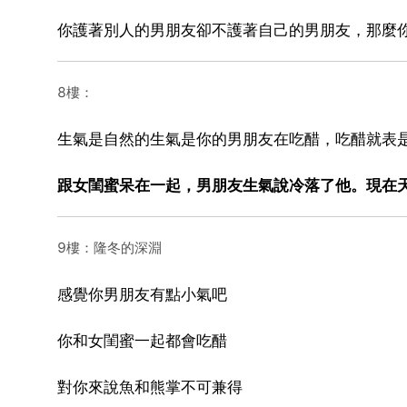
你護著別人的男朋友卻不護著自己的男朋友，那麼
8樓：
生氣是自然的生氣是你的男朋友在吃醋，吃醋就表
跟女閨蜜呆在一起，男朋友生氣說冷落了他。現在
9樓：隆冬的深淵
感覺你男朋友有點小氣吧
你和女閨蜜一起都會吃醋
對你來說魚和熊掌不可兼得