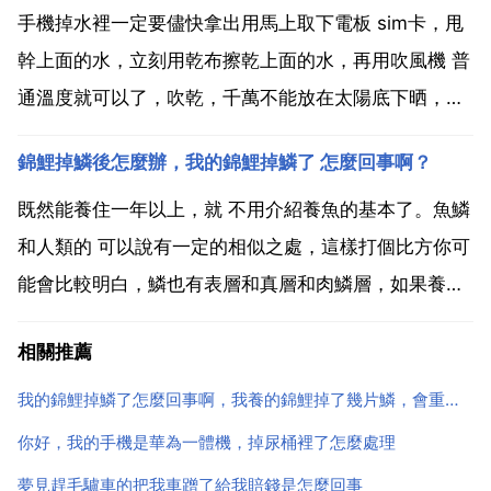
導致前輪定位數值不對,如果以上所言都進行了...
手機掉水裡一定要儘快拿出用馬上取下電板 sim卡，甩
幹上面的水，立刻用乾布擦乾上面的水，再用吹風機 普
通溫度就可以了，吹乾，千萬不能放在太陽底下晒，更
不能用火烤，一晒準報廢，然後放在陰涼處陰乾 有條件
錦鯉掉鱗後怎麼辦，我的錦鯉掉鱗了 怎麼回事啊？
可用家用電風扇吹一上午 保證你的手機在第二天可正常
開機，如果你的手機在水裡泡了十分鐘以上，還是取下
既然能養住一年以上，就 不用介紹養魚的基本了。魚鱗
電...
和人類的 可以說有一定的相似之處，這樣打個比方你可
能會比較明白，鱗也有表層和真層和肉鱗層，如果養過
大型魚，打過架的掉鱗的，就知道，鱗撈出後一片分為
相關推薦
幾層，這就是最裡面的肉鱗層掉了，那麼應該會露出白
白的肉，幾小時後白肉會變黑或變紅，及長鱗或感染。
我的錦鯉掉鱗了怎麼回事啊，我養的錦鯉掉了幾片鱗，會重新長出來嗎？
一般冷水...
你好，我的手機是華為一體機，掉尿桶裡了怎麼處理
夢見趕毛驢車的把我車蹭了給我賠錢是怎麼回事