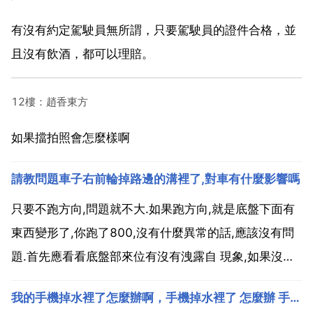
有沒有約定駕駛員無所謂，只要駕駛員的證件合格，並
且沒有飲酒，都可以理賠。
12樓：趙香東方
如果擋拍照會怎麼樣啊
請教問題車子右前輪掉路邊的溝裡了,對車有什麼影響嗎
只要不跑方向,問題就不大.如果跑方向,就是底盤下面有
東西變形了,你跑了800,沒有什麼異常的話,應該沒有問
題.首先應看看底盤部來位有沒有洩露自 現象,如果沒有
則應找一條叫平直的道路試一下車輛的直線行駛穩定性,
我的手機掉水裡了怎麼辦啊，手機掉水裡了 怎麼辦 手機掉水裡解救
因為即使沒有漏油,外力也有可能對右側懸架產生變形,