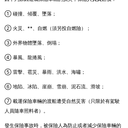
① 碰撞、傾覆、墜落；
② 火災、**、自燃（須另投自燃險）；
③ 外界物體墜落、倒塌；
④ 暴風、龍捲風；
⑤ 雷擊、雹災、暴雨、洪水、海嘯；
⑥ 地陷、冰陷、崖崩、雪崩、泥石流、滑坡；
⑦ 載運保險車輛的渡船遭受自然災害（只限於有駕駛
人員隨車照料者）。
發生保險事故時，被保險人為防止或者減少保險車輛的