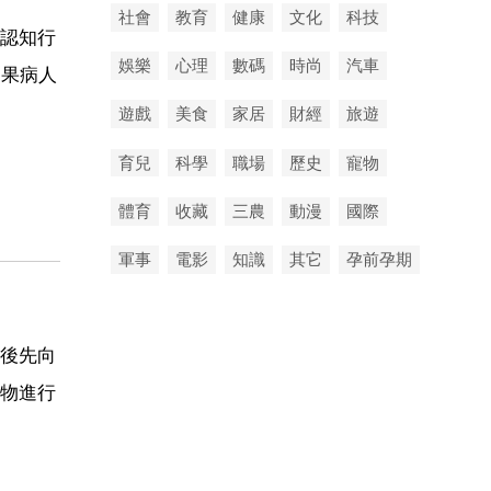
社會
教育
健康
文化
科技
認知行
娛樂
心理
數碼
時尚
汽車
如果病人
遊戲
美食
家居
財經
旅遊
育兒
科學
職場
歷史
寵物
體育
收藏
三農
動漫
國際
軍事
電影
知識
其它
孕前孕期
後先向
物進行