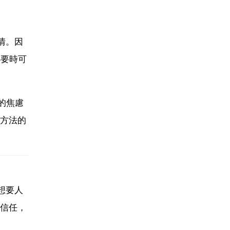
情。因
必要時可
的焦慮
方法的
想要人
信任，