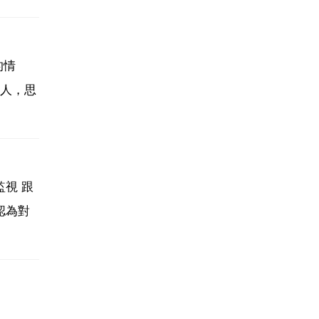
的情
人，思
視 跟
認為對