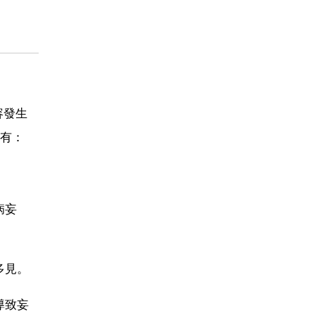
容發生
有：
病妄
多見。
導致妄