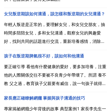
女兒叛逆期該如何溝通，該怎樣和叛逆期的女兒溝通？
年輕人叛逆是正常的，要理解女兒，和女兒交朋友，抽
時間多陪陪女兒，多和女兒溝通，觀察女兒的興趣愛
好，找到共同的話題進行交流，重新培養感情，消除鴻
溝。回答親，孩子處於叛逆期的時候，最好不要硬著來
孩子在叛逆期脾氣很不好，該如何和他溝通
也不要和她說太多大道理，她聽不進去 最好心平氣和的
坐下來，問問孩子內心的想法是怎樣的提問都不和我說
要正確引導 看他有什麼健康的愛好，要多加培養，注重
話了 回答或...
他的人際關係交往不要被不良青少年帶壞了。所謂 養不
教 父之過，教育孩子父親要有威信，說一句孩子就得聽
一句，父親常年在外，母親通常是比較和藹的，說的話
家長應正確瞭解網癮 掌握與孩子溝通的技巧
孩子沒那麼願意聽！看你的孩子最怕哪個長輩訓斥的，
叫他多說說！但主要不是以罵為主，要做好思想工作，
專家揭祕網癮少年背後的故事 典型案例1 家長李先生一