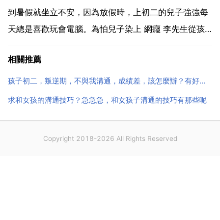
讓他體...
到暑假就坐立不安，因為放假時，上初二的兒子強強每
天總是喜歡玩會電腦。為怕兒子染上 網癮 李先生從孩
子坐在電腦前就開始緊張不已，一直在房間內走來走
相關推薦
去，對孩子口羅嗦不斷，接下來乾脆在電腦上設定了密
碼，甚至拔掉了網線，強強非常氣憤，經常偷偷跑到外
孩子初二，叛逆期，不與我溝通，成績差，該怎麼辦？有好的輔導班嗎
面的網咖...
求和女孩的溝通技巧？急急急，和女孩子溝通的技巧有那些呢
Copyright 2018-2026 All Rights Reserved