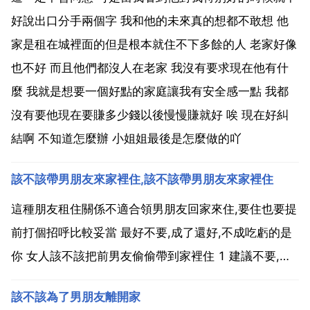
好說出口分手兩個字 我和他的未來真的想都不敢想 他
家是租在城裡面的但是根本就住不下多餘的人 老家好像
也不好 而且他們都沒人在老家 我沒有要求現在他有什
麼 我就是想要一個好點的家庭讓我有安全感一點 我都
沒有要他現在要賺多少錢以後慢慢賺就好 唉 現在好糾
結啊 不知道怎麼辦 小姐姐最後是怎麼做的吖
該不該帶男朋友來家裡住,該不該帶男朋友來家裡住
這種朋友租住關係不適合領男朋友回家來住,要住也要提
前打個招呼比較妥當 最好不要,成了還好,不成吃虧的是
你 女人該不該把前男友偷偷帶到家裡住 1 建議不要,也
不應該這樣做,2 如果你還有舊情想被ri 又不怕現任知道
該不該為了男朋友離開家
的的話就帶,3如果他有困難,給點經濟救助就好了,但不