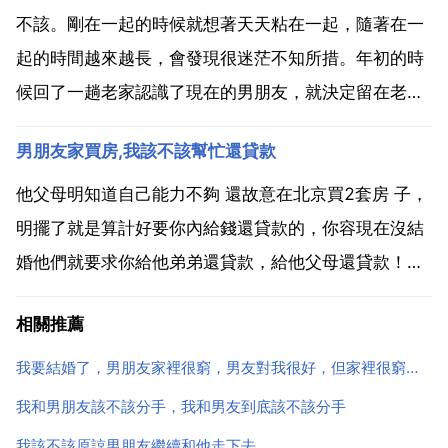
應該過多,男人就應該有生存能力 女人...
不該。剛在一起的時候就想著天天粘在一起，隨著在一
起的時間越來越長，會發現很迷茫不知所措。年初的時
候回了一趟老家認識了現在的男朋友，就決定留在老家
工作，三線城市很多的事情比不上大城市，無論的工作
男朋友家買房,我該不該幫忙還貸款
還是生活環境真的很不適應。經過兩個月找工作的日子
內心還是想回到家裡，後來因為男朋友家裡出了事，為
他父母明知道自己能力不夠 還故意在北京買2套房 子，
了能讓他不辛...
明擺了就是算計好要你內給錢還貸款的，你容現在沒結
婚他們就要求你給他弟弟還貸款，給他父母還貸款！你
在他們眼裡就是取錢的工具 而且是預計好的！你別中
相關推薦
計！他要為了這事跟你鬧分手，分了也罷，不過我推測
他花了那麼多心思來北京，就是因為找到你這麼給靠
我要結婚了，男朋友家裡很窮，男友對我很好，但家裡很窮，應該嫁嗎？
山，絕對不...
我和男朋友該不該分手，我和男友到底該不該分手
我該不該原諒男朋友繼續和他走下去