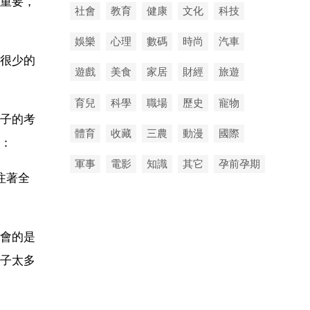
重要，
社會
教育
健康
文化
科技
娛樂
心理
數碼
時尚
汽車
很少的
遊戲
美食
家居
財經
旅遊
育兒
科學
職場
歷史
寵物
子的考
體育
收藏
三農
動漫
國際
：
軍事
電影
知識
其它
孕前孕期
注著全
會的是
子太多