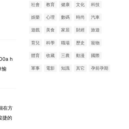
社會
教育
健康
文化
科技
娛樂
心理
數碼
時尚
汽車
遊戲
美食
家居
財經
旅遊
育兒
科學
職場
歷史
寵物
體育
收藏
三農
動漫
國際
a h
軍事
電影
知識
其它
孕前孕期
車愉
個在方
駿捷的