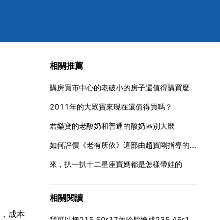
相關推薦
購房買市中心的老破小的房子還值得購買麼
2011年的大眾寶來現在還值得買嗎？
君樂寶的老酸奶和普通的酸奶區別大麼
如何評價《老有所依》這部由趙寶剛指導的國產電視劇
來，扒一扒十二星座寶媽都是怎樣帶娃的
相關閱讀
，成本
我可以把215 50r17的輪胎換成235 45r17的嗎