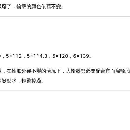
報廢了，輪轂的顏色依舊不變。
，5x112，5x114.3，5x120，6x139。
轂，在輪胎外徑不變的情況下，大輪轂勢必要配合寬而扁輪胎
蜻蜓點水，輕盈掠過。