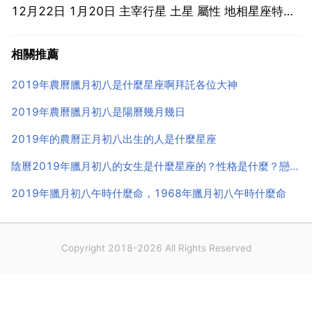
12月22日 1月20日 主宰行星 土星 屬性 地相星座特點
魔羯座是象徵著冬天開始的星座。冬天把絕對意識毫無
相關推薦
保留地奉獻給了魔羯座出生的人。魔羯座的人，尤其當
有幾個行星同時處於你的星座...
2019年農曆臘月初八是什麼星座啊拜託各位大神
2019年農曆臘月初八是陽曆幾月幾日
2019年的農曆正月初八出生的人是什麼星座
陰曆2019年臘月初八的女生是什麼星座的？性格是什麼？戀愛指
2019年臘月初八午時什麼命，1968年臘月初八午時什麼命
Copyright 2018-2026 All Rights Reserved