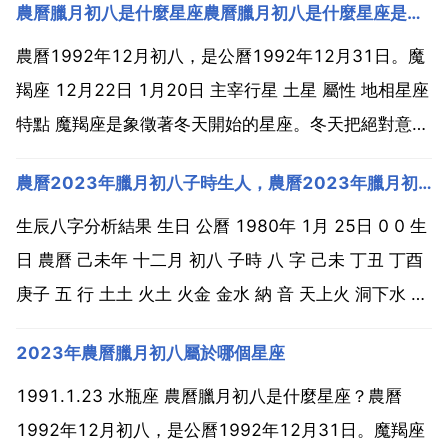
農曆臘月初八是什麼星座農曆臘月初八是什麼星座是什麼星座
農曆1992年12月初八，是公曆1992年12月31日。魔
羯座 12月22日 1月20日 主宰行星 土星 屬性 地相星座
特點 魔羯座是象徵著冬天開始的星座。冬天把絕對意識
毫無保留地奉獻給了魔羯座出生的人。魔羯座的人，尤
農曆2023年臘月初八子時生人，農曆2023年臘月初八子時生人
其當有幾個行星同時處於你的星座時，你將是一個具有
現實主義思想和有抱負的人 同時你又...
生辰八字分析結果 生日 公曆 1980年 1月 25日 0 0 生
日 農曆 己未年 十二月 初八 子時 八 字 己未 丁丑 丁酉
庚子 五 行 土土 火土 火金 金水 納 音 天上火 洞下水 山
下火 壁上土 總述 八字偏弱，八字喜 木 起名最好用五行
2023年農曆臘月初八屬於哪個星座
屬性為 木 的字。分析如下 用神分析 同類得分 火...
1991.1.23 水瓶座 農曆臘月初八是什麼星座？農曆
1992年12月初八，是公曆1992年12月31日。魔羯座