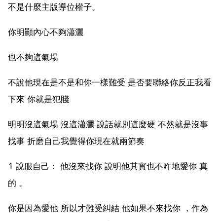
不是什麼主版導位權子。
你明顯內心不夠瀟灑
也不夠這氣場
不說他現在是不是和你一樣難受 是否要聯絡你反正我看
下來 你就是犯賤
明明沒這氣場 沒這瀟灑 說話就別這麼硬 不然就是沒事
找事 折磨自己我覺得你現在就兩節奏
1 說服自己： 他沒來找你 說明他其實也不咋地愛你 真
的 。
你是因為愛他 所以才難受糾結 他如果不來找你 ，作為