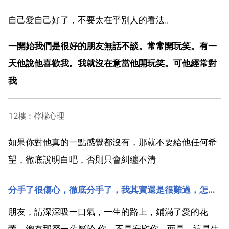
自己愛自己好了，不要太在乎別人的看法。
一開始我們是很好的朋友無話不談。常常開玩笑。有一
天他說他喜歡我。我就沒在意當他開玩笑。可他經常對
我
12樓：檸檬心理
如果你對他真的一點感覺都沒有，那就不要給他任何希
望，徹底說明白吧，否則只會糾纏不清
分手了很傷心，徹底分手了，我其實還是很難過，怎麼辦
朋友，請深深吸一口氣，一生的路上，鋪滿了愛的花
蕾，總有那麼一朵屬於 你，不是安慰你。而是，這是生