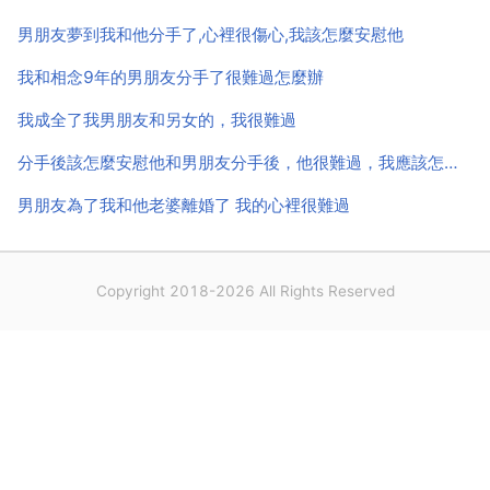
勇敢的去面對，既然不能在一起，就瀟灑的離開，還她
男朋友夢到我和他分手了,心裡很傷心,我該怎麼安慰他
自由。就憑你這...
我和相念9年的男朋友分手了很難過怎麼辦
我成全了我男朋友和另女的，我很難過
分手後該怎麼安慰他和男朋友分手後，他很難過，我應該怎樣安慰他？
男朋友為了我和他老婆離婚了 我的心裡很難過
Copyright 2018-2026 All Rights Reserved