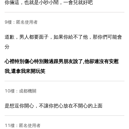
你倆這，也就是小吵小鬧，一會兒就好吧
9樓：匿名使用者
道歉，男人都要面子，如果你給不了他，那你們可能會
分
心裡特別傷心特別難過跟男朋友說了,他卻連沒有安慰
我,還拿我來開玩笑
10樓：成都機關
是想逗你開心，不讓你把心放在不開心的上面
11樓：匿名使用者