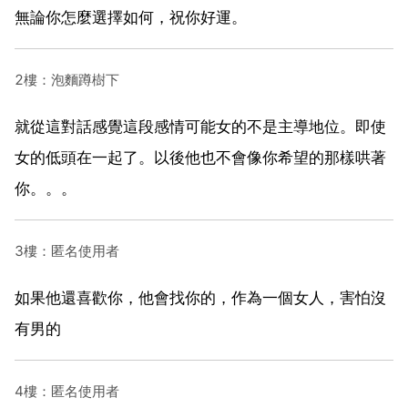
無論你怎麼選擇如何，祝你好運。
2樓：泡麵蹲樹下
就從這對話感覺這段感情可能女的不是主導地位。即使
女的低頭在一起了。以後他也不會像你希望的那樣哄著
你。。。
3樓：匿名使用者
如果他還喜歡你，他會找你的，作為一個女人，害怕沒
有男的
4樓：匿名使用者