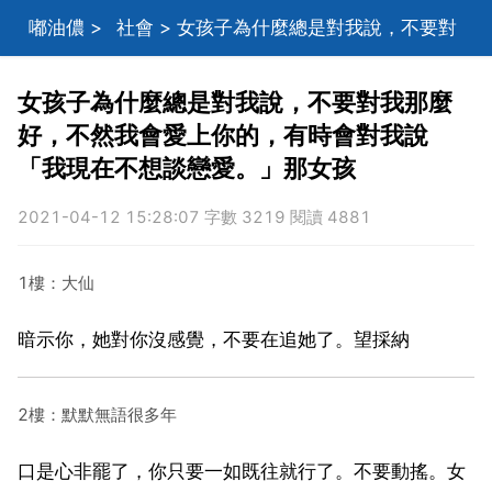
嘟油儂
>
社會
> 女孩子為什麼總是對我說，不要對
我那麼好，不然我會愛上你的，有時會對我說「我現在
女孩子為什麼總是對我說，不要對我那麼
好，不然我會愛上你的，有時會對我說
不想談戀愛。」那女孩
「我現在不想談戀愛。」那女孩
2021-04-12 15:28:07 字數 3219 閱讀 4881
1樓：大仙
暗示你，她對你沒感覺，不要在追她了。望採納
2樓：默默無語很多年
口是心非罷了，你只要一如既往就行了。不要動搖。女