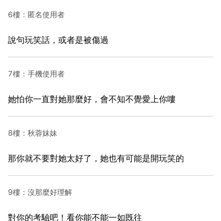
6樓：匿名使用者
說句玩笑話，或者是被傷過
7樓：手機使用者
她怕你一直對她那麼好，會不知不覺愛上你嘍
8樓：秋蓉妹妹
那你就不要對她太好了，她也有可能是開玩笑的
9樓：沒那麼好理解
對你的考驗吧！看你能不能一如既往