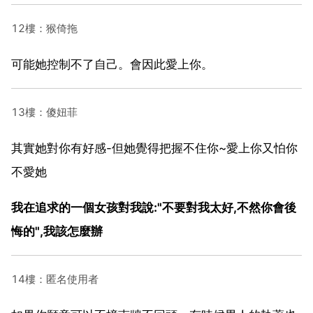
12樓：猴倚拖
可能她控制不了自己。會因此愛上你。
13樓：傻妞菲
其實她對你有好感-但她覺得把握不住你~愛上你又怕你
不愛她
我在追求的一個女孩對我說:"不要對我太好,不然你會後
悔的",我該怎麼辦
14樓：匿名使用者