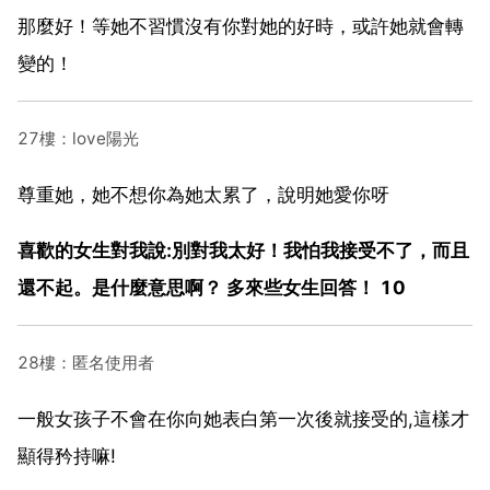
那麼好！等她不習慣沒有你對她的好時，或許她就會轉
變的！
27樓：love陽光
尊重她，她不想你為她太累了，說明她愛你呀
喜歡的女生對我說:別對我太好！我怕我接受不了，而且
還不起。是什麼意思啊？ 多來些女生回答！ 10
28樓：匿名使用者
一般女孩子不會在你向她表白第一次後就接受的,這樣才
顯得矜持嘛!