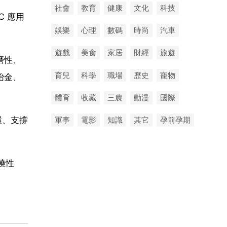
社會
教育
健康
文化
科技
℃ 應用
娛樂
心理
數碼
時尚
汽車
遊戲
美食
家居
財經
旅遊
磨性、
育兒
科學
職場
歷史
寵物
冶金、
體育
收藏
三農
動漫
國際
環、支撐
軍事
電影
知識
其它
孕前孕期
撓性