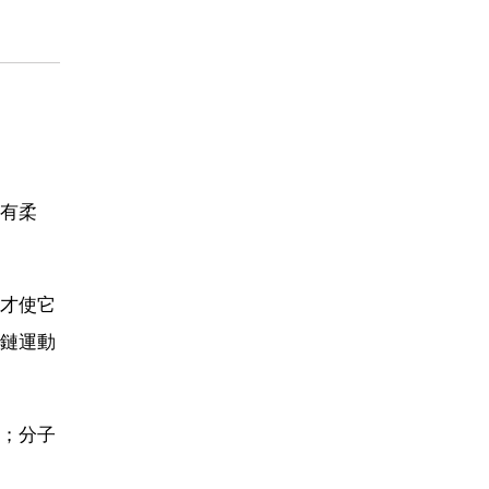
有柔
才使它
鏈運動
；分子