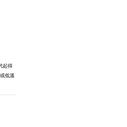
代起得
或低溫