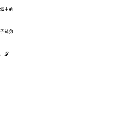
氣中的
子鏈剪
。膠