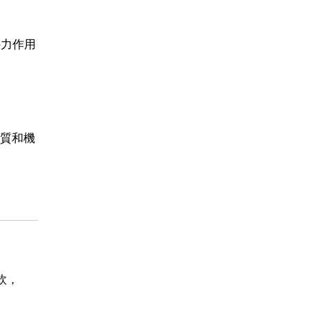
外力作用
質和機
軟，