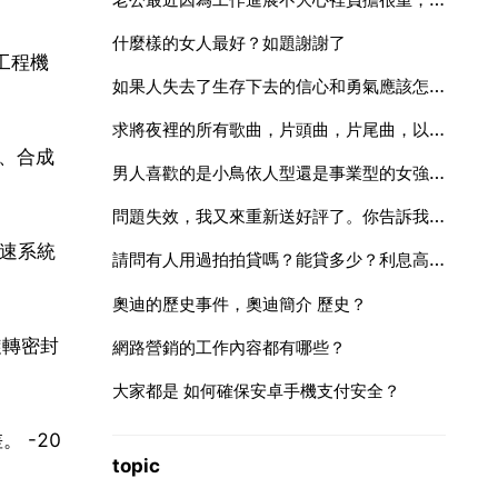
什麼樣的女人最好？如題謝謝了
工程機
如果人失去了生存下去的信心和勇氣應該怎麼辦 如題謝謝了
求將夜裡的所有歌曲，片頭曲，片尾曲，以及插曲
油、合成
男人喜歡的是小鳥依人型還是事業型的女強人呢
問題失效，我又來重新送好評了。你告訴我你覺得比伯是不是受塞琳
高速系統
請問有人用過拍拍貸嗎？能貸多少？利息高嗎？
奧迪的歷史事件，奧迪簡介 歷史？
旋轉密封
網路營銷的工作內容都有哪些？
大家都是 如何確保安卓手機支付安全？
 -20
topic