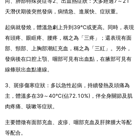
向、肺部特殊炎症等2、出血熱症狀：大多經過7～21
天潛伏期後突然發病，病情急、進展快、症狀重。
起病就發燒，體溫急劇上升到39℃或更高。同時，表現
有頭疼、眼眶疼、腰疼，稱之為「三疼」；還表現有面
部、頸部、上胸部潮紅充血，稱之為「三紅」。另外，
發病後在口腔上顎、咽部可見有出血點，在腋部可見有
線條狀出血點連線。
3、斑疹傷寒症狀：多以急性起病，持續發熱及頭痛為
主，體溫多在39～40℃(佔72.10%)，伴全身關節及肌
肉疼痛、咳嗽等症狀。
主要體徵有面部充血、皮疹、咽部充血及肝脾腫大等配
等配合。