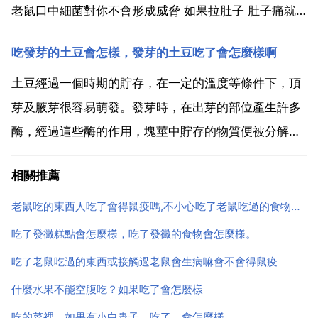
老鼠口中細菌對你不會形成威脅 如果拉肚子 肚子痛就
該去醫院了 老鼠病菌很多,即使吃了帶老鼠病菌的水果
吃發芽的土豆會怎樣，發芽的土豆吃了會怎麼樣啊
也不一定馬上見症狀，你這種清況有些麻煩哦，因為老
鼠體內的病菌不是一個型別的。我建議你去醫院諮詢一
土豆經過一個時期的貯存，在一定的溫度等條件下，頂
下...
芽及腋芽很容易萌發。發芽時，在出芽的部位產生許多
酶，經過這些酶的作用，塊莖中貯存的物質便被分解，
然後轉變為 芽生長的物質。在這個物質轉化過程中，產
相關推薦
生一種叫做 龍葵精 的毒素，這種毒素進入人體，人就
會出現噁心 嘔吐 頭暈和腹瀉等中毒症狀，嚴重時還會
老鼠吃的東西人吃了會得鼠疫嗎,不小心吃了老鼠吃過的食物會得鼠疫嗎
造成呼...
吃了發黴糕點會怎麼樣，吃了發黴的食物會怎麼樣。
吃了老鼠吃過的東西或接觸過老鼠會生病嘛會不會得鼠疫
什麼水果不能空腹吃？如果吃了會怎麼樣
吃的菜裡，如果有小白蟲子，吃了，會怎麼樣