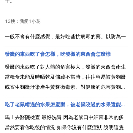
子。
13樓：我愛1小花
一般不會有什麼感覺，最好吃些抗病毒的藥。以防萬一
發黴的東西吃了會怎樣，吃發黴的東西會怎麼樣
發黴的東西吃了對人體的危害極大，發黴的東西會產生
當糧食未能及時晒乾及儲藏不當時，往往容易被黃麴黴
或寄生麴黴汙染產生黃麴黴毒素。對健康的危害黃麴黴
毒素進入體內後，主要在肝細胞內質網微粒體混合功能
吃了老鼠啃過的水果怎麼辦，被老鼠咬過的水果還能吃嗎？
氧化酶系的作用下進行代謝。黃麴黴毒素沒有經過代謝
活化是無致癌性的，因曲昔曲霍毒素袖稱為前致癌物。
馬上去醫院檢查 最好洗胃 因為老鼠口中細菌非常的多
毒性遠遠高於...
當然要看你吃後的情況 如果你沒有什麼症狀 說明這隻