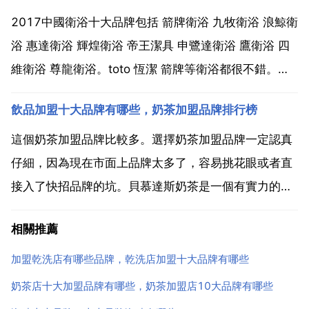
牌 衛浴品牌排行1 toto 東陶旗下，於1917年日本創...
2017中國衛浴十大品牌包括 箭牌衛浴 九牧衛浴 浪鯨衛
浴 惠達衛浴 輝煌衛浴 帝王潔具 申鷺達衛浴 鷹衛浴 四
維衛浴 尊龍衛浴。toto 恆潔 箭牌等衛浴都很不錯。隨
著精裝修 二次裝修以及房地產的發展等因素影響，衛浴
飲品加盟十大品牌有哪些，奶茶加盟品牌排行榜
行業機遇跟挑戰交錯的情況令衛浴行業成為了品牌佔有
型市場。那麼衛浴什麼品牌好？衛浴一...
這個奶茶加盟品牌比較多。選擇奶茶加盟品牌一定認真
仔細，因為現在市面上品牌太多了，容易挑花眼或者直
接入了快招品牌的坑。貝慕達斯奶茶是一個有實力的品
牌加盟，採用新鮮食材與中國優質茶湯結合製作，打造
相關推薦
新中式茶飲的經營理念以及管理模式，總部都可以手把
手教給你。加盟貝慕達斯奶茶店有加盟經理專門對接，
加盟乾洗店有哪些品牌，乾洗店加盟十大品牌有哪些
總部會給予加...
奶茶店十大加盟品牌有哪些，奶茶加盟店10大品牌有哪些